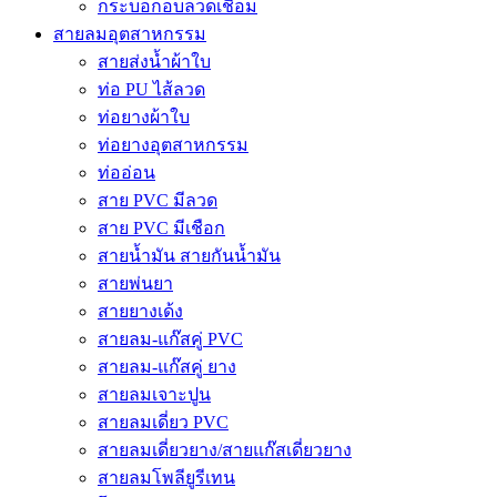
กระบอกอบลวดเชื่อม
สายลมอุตสาหกรรม
สายส่งน้ำผ้าใบ
ท่อ PU ไส้ลวด
ท่อยางผ้าใบ
ท่อยางอุตสาหกรรม
ท่ออ่อน
สาย PVC มีลวด
สาย PVC มีเชือก
สายน้ำมัน สายกันน้ำมัน
สายพ่นยา
สายยางเด้ง
สายลม-แก๊สคู่ PVC
สายลม-แก๊สคู่ ยาง
สายลมเจาะปูน
สายลมเดี่ยว PVC
สายลมเดี่ยวยาง/สายแก๊สเดี่ยวยาง
สายลมโพลียูรีเทน