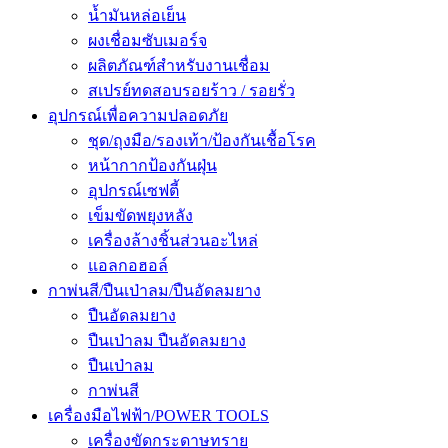
น้ำมันหล่อเย็น
ผงเชื่อมซับเมอร์จ
ผลิตภัณฑ์สำหรับงานเชื่อม
สเปรย์ทดสอบรอยร้าว / รอยรั่ว
อุปกรณ์เพื่อความปลอดภัย
ชุด/ถุงมือ/รองเท้า/ป้องกันเชื้อโรค
หน้ากากป้องกันฝุ่น
อุปกรณ์เซฟตี้
เข็มขัดพยุงหลัง
เครื่องล้างชิ้นส่วนอะไหล่
แอลกอฮอล์
กาพ่นสี/ปืนเป่าลม/ปืนอัดลมยาง
ปืนอัดลมยาง
ปืนเป่าลม ปืนอัดลมยาง
ปืนเป่าลม
กาพ่นสี
เครื่องมือไฟฟ้า/POWER TOOLS
เครื่องขัดกระดาษทราย