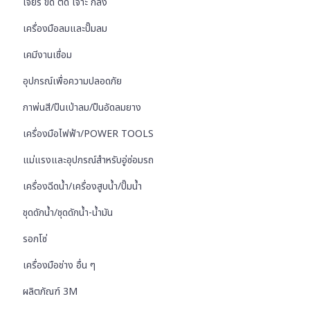
เจียร ขัด ตัด เจาะ กลึง
เครื่องมือลมและปั๊มลม
เคมีงานเชื่อม
อุปกรณ์เพื่อความปลอดภัย
กาพ่นสี/ปืนเป่าลม/ปืนอัดลมยาง
เครื่องมือไฟฟ้า/POWER TOOLS
แม่แรงและอุปกรณ์สำหรับอู่ซ่อมรถ
เครื่องฉีดน้ำ/เครื่องสูบน้ำ/ปั๊มน้ำ
ชุดดักน้ำ/ชุดดักน้ำ-น้ำมัน
รอกโซ่
เครื่องมือช่าง อื่น ๆ
ผลิตภัณฑ์ 3M