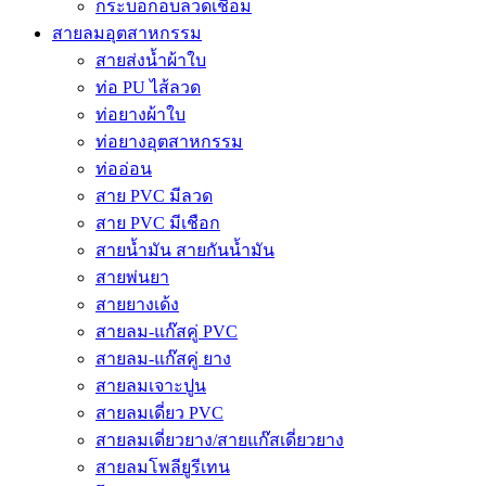
กระบอกอบลวดเชื่อม
สายลมอุตสาหกรรม
สายส่งน้ำผ้าใบ
ท่อ PU ไส้ลวด
ท่อยางผ้าใบ
ท่อยางอุตสาหกรรม
ท่ออ่อน
สาย PVC มีลวด
สาย PVC มีเชือก
สายน้ำมัน สายกันน้ำมัน
สายพ่นยา
สายยางเด้ง
สายลม-แก๊สคู่ PVC
สายลม-แก๊สคู่ ยาง
สายลมเจาะปูน
สายลมเดี่ยว PVC
สายลมเดี่ยวยาง/สายแก๊สเดี่ยวยาง
สายลมโพลียูรีเทน