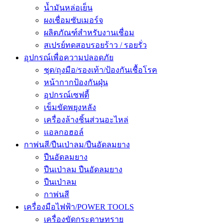
น้ำมันหล่อเย็น
ผงเชื่อมซับเมอร์จ
ผลิตภัณฑ์สำหรับงานเชื่อม
สเปรย์ทดสอบรอยร้าว / รอยรั่ว
อุปกรณ์เพื่อความปลอดภัย
ชุด/ถุงมือ/รองเท้า/ป้องกันเชื้อโรค
หน้ากากป้องกันฝุ่น
อุปกรณ์เซฟตี้
เข็มขัดพยุงหลัง
เครื่องล้างชิ้นส่วนอะไหล่
แอลกอฮอล์
กาพ่นสี/ปืนเป่าลม/ปืนอัดลมยาง
ปืนอัดลมยาง
ปืนเป่าลม ปืนอัดลมยาง
ปืนเป่าลม
กาพ่นสี
เครื่องมือไฟฟ้า/POWER TOOLS
เครื่องขัดกระดาษทราย