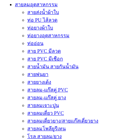
สายลมอุตสาหกรรม
สายส่งน้ำผ้าใบ
ท่อ PU ไส้ลวด
ท่อยางผ้าใบ
ท่อยางอุตสาหกรรม
ท่ออ่อน
สาย PVC มีลวด
สาย PVC มีเชือก
สายน้ำมัน สายกันน้ำมัน
สายพ่นยา
สายยางเด้ง
สายลม-แก๊สคู่ PVC
สายลม-แก๊สคู่ ยาง
สายลมเจาะปูน
สายลมเดี่ยว PVC
สายลมเดี่ยวยาง/สายแก๊สเดี่ยวยาง
สายลมโพลียูรีเทน
โรล สายลม/ยาง