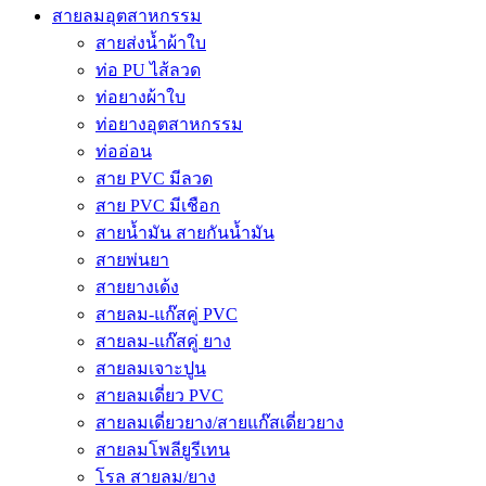
สายลมอุตสาหกรรม
สายส่งน้ำผ้าใบ
ท่อ PU ไส้ลวด
ท่อยางผ้าใบ
ท่อยางอุตสาหกรรม
ท่ออ่อน
สาย PVC มีลวด
สาย PVC มีเชือก
สายน้ำมัน สายกันน้ำมัน
สายพ่นยา
สายยางเด้ง
สายลม-แก๊สคู่ PVC
สายลม-แก๊สคู่ ยาง
สายลมเจาะปูน
สายลมเดี่ยว PVC
สายลมเดี่ยวยาง/สายแก๊สเดี่ยวยาง
สายลมโพลียูรีเทน
โรล สายลม/ยาง