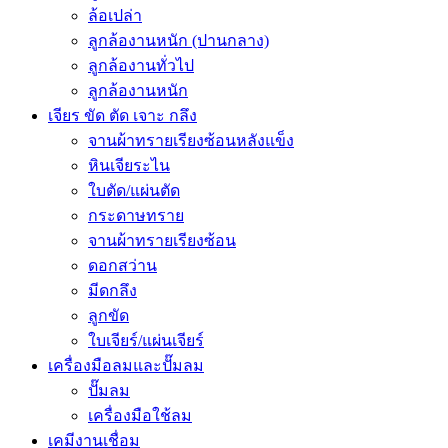
ล้อเปล่า
ลูกล้องานหนัก (ปานกลาง)
ลูกล้องานทั่วไป
ลูกล้องานหนัก
เจียร ขัด ตัด เจาะ กลึง
จานผ้าทรายเรียงซ้อนหลังแข็ง
หินเจียระไน
ใบตัด/แผ่นตัด
กระดาษทราย
จานผ้าทรายเรียงซ้อน
ดอกสว่าน
มีดกลึง
ลูกขัด
ใบเจียร์/แผ่นเจียร์
เครื่องมือลมและปั๊มลม
ปั๊มลม
เครื่องมือใช้ลม
เคมีงานเชื่อม