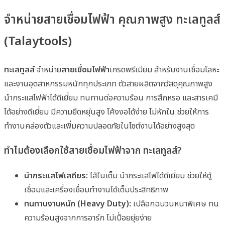
จำหน่ายสายเชื่อมไฟฟ้า คุณภาพสูง ทะเลทูลส์
(Talaytools)
ทะเลทูลส์
จำหน่าย
สายเชื่อมไฟฟ้า
เกรดพรีเมียม สำหรับงานเชื่อมโลหะ
และงานอุตสาหกรรมหนักทุกประเภท ตัวสายผลิตจากวัสดุคุณภาพสูง
นำกระแสไฟฟ้าได้ดีเยี่ยม ทนทานต่อความร้อน การสึกหรอ และสารเคมี
ได้อย่างดีเยี่ยม มีความยืดหยุ่นสูง โค้งงอได้ง่าย ไม่หักใน ช่วยให้การ
ทำงานคล่องตัวและเพิ่มความปลอดภัยในไซต์งานได้อย่างสูงสุด
ทำไมต้องเลือกใช้สายเชื่อมไฟฟ้าจาก ทะเลทูลส์?
นำกระแสไฟเสถียร:
ไส้ในเต็ม นำกระแสไฟได้ดีเยี่ยม ช่วยให้ตู้
เชื่อมและเครื่องเชื่อมทำงานได้เต็มประสิทธิภาพ
ทนทานงานหนัก (Heavy Duty):
เปลือกฉนวนหนาพิเศษ ทน
ความร้อนสูงจากการอาร์ก ไม่เปื่อยยุ่ยง่าย