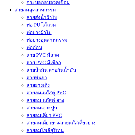
กระบอกอบลวดเชื่อม
สายลมอุตสาหกรรม
สายส่งน้ำผ้าใบ
ท่อ PU ไส้ลวด
ท่อยางผ้าใบ
ท่อยางอุตสาหกรรม
ท่ออ่อน
สาย PVC มีลวด
สาย PVC มีเชือก
สายน้ำมัน สายกันน้ำมัน
สายพ่นยา
สายยางเด้ง
สายลม-แก๊สคู่ PVC
สายลม-แก๊สคู่ ยาง
สายลมเจาะปูน
สายลมเดี่ยว PVC
สายลมเดี่ยวยาง/สายแก๊สเดี่ยวยาง
สายลมโพลียูรีเทน