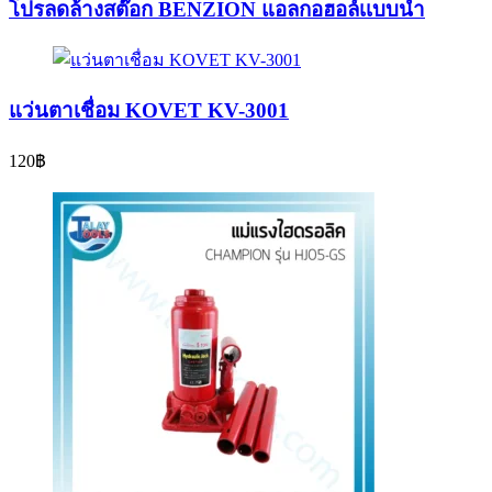
โปรลดล้างสต๊อก BENZION แอลกอฮอล์เเบบน้ำ
แว่นตาเชื่อม KOVET KV-3001
120
฿