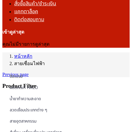
สั่งซื้อสินค้า/ชำระเงิน
แคทตาล็อค
ติดต่อสอบถาม
เข้าดูล่าสุด
คุณไม่มีรายการดูล่าสุด
หน้าหลัก
สายเชื่อมไฟฟ้า
Previous page
สีสเปรย์
Product Filter
ผลิตภัณฑ์ HALO
น้ำยาทำความสะอาด
ลวดเชื่อมประเภทต่าง ๆ
สายอุตสาหกรรม