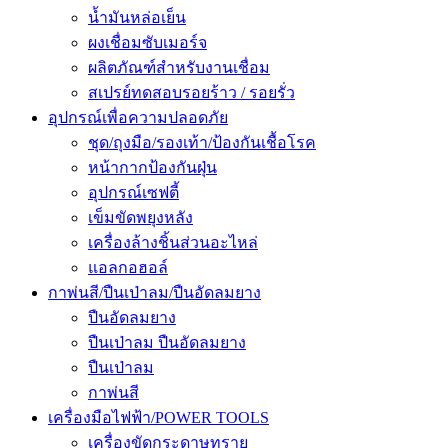
น้ำมันหล่อเย็น
ผงเชื่อมซับเมอร์จ
ผลิตภัณฑ์สำหรับงานเชื่อม
สเปรย์ทดสอบรอยร้าว / รอยรั่ว
อุปกรณ์เพื่อความปลอดภัย
ชุด/ถุงมือ/รองเท้า/ป้องกันเชื้อโรค
หน้ากากป้องกันฝุ่น
อุปกรณ์เซฟตี้
เข็มขัดพยุงหลัง
เครื่องล้างชิ้นส่วนอะไหล่
แอลกอฮอล์
กาพ่นสี/ปืนเป่าลม/ปืนอัดลมยาง
ปืนอัดลมยาง
ปืนเป่าลม ปืนอัดลมยาง
ปืนเป่าลม
กาพ่นสี
เครื่องมือไฟฟ้า/POWER TOOLS
เครื่องขัดกระดาษทราย