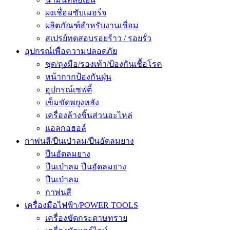
ผงเชื่อมซับเมอร์จ
ผลิตภัณฑ์สำหรับงานเชื่อม
สเปรย์ทดสอบรอยร้าว / รอยรั่ว
อุปกรณ์เพื่อความปลอดภัย
ชุด/ถุงมือ/รองเท้า/ป้องกันเชื้อโรค
หน้ากากป้องกันฝุ่น
อุปกรณ์เซฟตี้
เข็มขัดพยุงหลัง
เครื่องล้างชิ้นส่วนอะไหล่
แอลกอฮอล์
กาพ่นสี/ปืนเป่าลม/ปืนอัดลมยาง
ปืนอัดลมยาง
ปืนเป่าลม ปืนอัดลมยาง
ปืนเป่าลม
กาพ่นสี
เครื่องมือไฟฟ้า/POWER TOOLS
เครื่องขัดกระดาษทราย