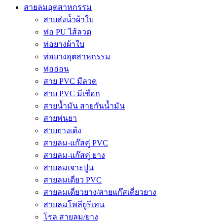
สายลมอุตสาหกรรม
สายส่งน้ำผ้าใบ
ท่อ PU ไส้ลวด
ท่อยางผ้าใบ
ท่อยางอุตสาหกรรม
ท่ออ่อน
สาย PVC มีลวด
สาย PVC มีเชือก
สายน้ำมัน สายกันน้ำมัน
สายพ่นยา
สายยางเด้ง
สายลม-แก๊สคู่ PVC
สายลม-แก๊สคู่ ยาง
สายลมเจาะปูน
สายลมเดี่ยว PVC
สายลมเดี่ยวยาง/สายแก๊สเดี่ยวยาง
สายลมโพลียูรีเทน
โรล สายลม/ยาง