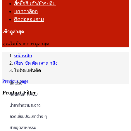
สั่งซื้อสินค้า/ชำระเงิน
แคทตาล็อค
ติดต่อสอบถาม
เข้าดูล่าสุด
คุณไม่มีรายการดูล่าสุด
หน้าหลัก
เจียร ขัด ตัด เจาะ กลึง
ใบตัด/แผ่นตัด
Previous page
สีสเปรย์
Product Filter
ผลิตภัณฑ์ HALO
น้ำยาทำความสะอาด
ลวดเชื่อมประเภทต่าง ๆ
สายอุตสาหกรรม