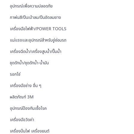
อุปกรณ์เพื่อความปลอดภัย
กาพ่นสี/ปืนเป่าลม/ปืนอัดลมยาง
เครื่องมือไฟฟ้า/POWER TOOLS
แม่แรงและอุปกรณ์สำหรับอู่ซ่อมรถ
เครื่องฉีดน้ำ/เครื่องสูบน้ำ/ปั๊มน้ำ
ชุดดักน้ำ/ชุดดักน้ำ-น้ำมัน
รอกโซ่
เครื่องมือช่าง อื่น ๆ
ผลิตภัณฑ์ 3M
อุปกรณ์ป้องกันเชื้อโรค
เครื่องมือวัดค่า
เครื่องปั่นไฟ เครื่องยนต์