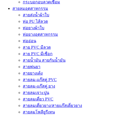
กระบอกอบลวดเชื่อม
สายลมอุตสาหกรรม
สายส่งน้ำผ้าใบ
ท่อ PU ไส้ลวด
ท่อยางผ้าใบ
ท่อยางอุตสาหกรรม
ท่ออ่อน
สาย PVC มีลวด
สาย PVC มีเชือก
สายน้ำมัน สายกันน้ำมัน
สายพ่นยา
สายยางเด้ง
สายลม-แก๊สคู่ PVC
สายลม-แก๊สคู่ ยาง
สายลมเจาะปูน
สายลมเดี่ยว PVC
สายลมเดี่ยวยาง/สายแก๊สเดี่ยวยาง
สายลมโพลียูรีเทน