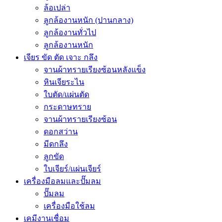
ล้อเปล่า
ลูกล้องานหนัก (ปานกลาง)
ลูกล้องานทั่วไป
ลูกล้องานหนัก
เจียร ขัด ตัด เจาะ กลึง
จานผ้าทรายเรียงซ้อนหลังแข็ง
หินเจียระไน
ใบตัด/แผ่นตัด
กระดาษทราย
จานผ้าทรายเรียงซ้อน
ดอกสว่าน
มีดกลึง
ลูกขัด
ใบเจียร์/แผ่นเจียร์
เครื่องมือลมและปั๊มลม
ปั๊มลม
เครื่องมือใช้ลม
เคมีงานเชื่อม