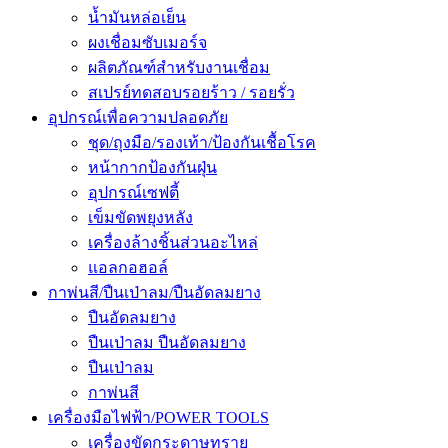
น้ำมันหล่อเย็น
ผงเชื่อมซับเมอร์จ
ผลิตภัณฑ์สำหรับงานเชื่อม
สเปรย์ทดสอบรอยร้าว / รอยรั่ว
อุปกรณ์เพื่อความปลอดภัย
ชุด/ถุงมือ/รองเท้า/ป้องกันเชื้อโรค
หน้ากากป้องกันฝุ่น
อุปกรณ์เซฟตี้
เข็มขัดพยุงหลัง
เครื่องล้างชิ้นส่วนอะไหล่
แอลกอฮอล์
กาพ่นสี/ปืนเป่าลม/ปืนอัดลมยาง
ปืนอัดลมยาง
ปืนเป่าลม ปืนอัดลมยาง
ปืนเป่าลม
กาพ่นสี
เครื่องมือไฟฟ้า/POWER TOOLS
เครื่องขัดกระดาษทราย