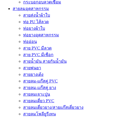
กระบอกอบลวดเชื่อม
สายลมอุตสาหกรรม
สายส่งน้ำผ้าใบ
ท่อ PU ไส้ลวด
ท่อยางผ้าใบ
ท่อยางอุตสาหกรรม
ท่ออ่อน
สาย PVC มีลวด
สาย PVC มีเชือก
สายน้ำมัน สายกันน้ำมัน
สายพ่นยา
สายยางเด้ง
สายลม-แก๊สคู่ PVC
สายลม-แก๊สคู่ ยาง
สายลมเจาะปูน
สายลมเดี่ยว PVC
สายลมเดี่ยวยาง/สายแก๊สเดี่ยวยาง
สายลมโพลียูรีเทน