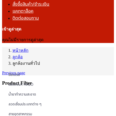
สั่งซื้อสินค้า/ชำระเงิน
แคทตาล็อค
ติดต่อสอบถาม
เข้าดูล่าสุด
คุณไม่มีรายการดูล่าสุด
หน้าหลัก
ลูกล้อ
ลูกล้องานทั่วไป
Previous page
สีสเปรย์
Product Filter
ผลิตภัณฑ์ HALO
น้ำยาทำความสะอาด
ลวดเชื่อมประเภทต่าง ๆ
สายอุตสาหกรรม