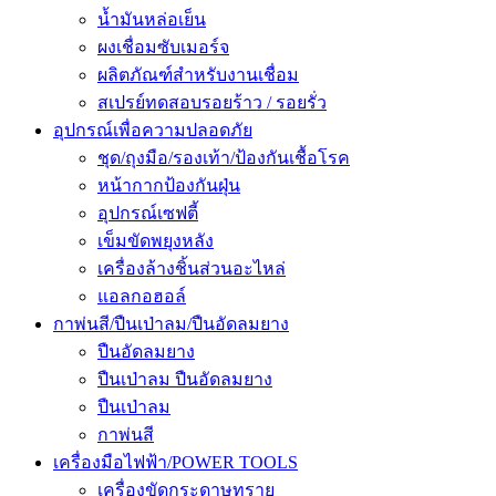
น้ำมันหล่อเย็น
ผงเชื่อมซับเมอร์จ
ผลิตภัณฑ์สำหรับงานเชื่อม
สเปรย์ทดสอบรอยร้าว / รอยรั่ว
อุปกรณ์เพื่อความปลอดภัย
ชุด/ถุงมือ/รองเท้า/ป้องกันเชื้อโรค
หน้ากากป้องกันฝุ่น
อุปกรณ์เซฟตี้
เข็มขัดพยุงหลัง
เครื่องล้างชิ้นส่วนอะไหล่
แอลกอฮอล์
กาพ่นสี/ปืนเป่าลม/ปืนอัดลมยาง
ปืนอัดลมยาง
ปืนเป่าลม ปืนอัดลมยาง
ปืนเป่าลม
กาพ่นสี
เครื่องมือไฟฟ้า/POWER TOOLS
เครื่องขัดกระดาษทราย