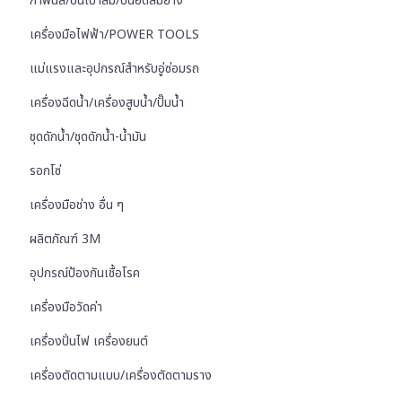
กาพ่นสี/ปืนเป่าลม/ปืนอัดลมยาง
เครื่องมือไฟฟ้า/POWER TOOLS
แม่แรงและอุปกรณ์สำหรับอู่ซ่อมรถ
เครื่องฉีดน้ำ/เครื่องสูบน้ำ/ปั๊มน้ำ
ชุดดักน้ำ/ชุดดักน้ำ-น้ำมัน
รอกโซ่
เครื่องมือช่าง อื่น ๆ
ผลิตภัณฑ์ 3M
อุปกรณ์ป้องกันเชื้อโรค
เครื่องมือวัดค่า
เครื่องปั่นไฟ เครื่องยนต์
เครื่องตัดตามแบบ/เครื่องตัดตามราง