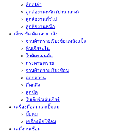
ล้อเปล่า
ลูกล้องานหนัก (ปานกลาง)
ลูกล้องานทั่วไป
ลูกล้องานหนัก
เจียร ขัด ตัด เจาะ กลึง
จานผ้าทรายเรียงซ้อนหลังแข็ง
หินเจียระไน
ใบตัด/แผ่นตัด
กระดาษทราย
จานผ้าทรายเรียงซ้อน
ดอกสว่าน
มีดกลึง
ลูกขัด
ใบเจียร์/แผ่นเจียร์
เครื่องมือลมและปั๊มลม
ปั๊มลม
เครื่องมือใช้ลม
เคมีงานเชื่อม