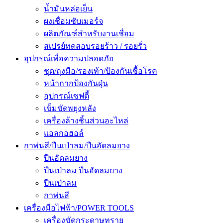
น้ำมันหล่อเย็น
ผงเชื่อมซับเมอร์จ
ผลิตภัณฑ์สำหรับงานเชื่อม
สเปรย์ทดสอบรอยร้าว / รอยรั่ว
อุปกรณ์เพื่อความปลอดภัย
ชุด/ถุงมือ/รองเท้า/ป้องกันเชื้อโรค
หน้ากากป้องกันฝุ่น
อุปกรณ์เซฟตี้
เข็มขัดพยุงหลัง
เครื่องล้างชิ้นส่วนอะไหล่
แอลกอฮอล์
กาพ่นสี/ปืนเป่าลม/ปืนอัดลมยาง
ปืนอัดลมยาง
ปืนเป่าลม ปืนอัดลมยาง
ปืนเป่าลม
กาพ่นสี
เครื่องมือไฟฟ้า/POWER TOOLS
เครื่องขัดกระดาษทราย