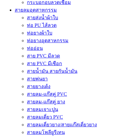
กระบอกอบลวดเชื่อม
สายลมอุตสาหกรรม
สายส่งน้ำผ้าใบ
ท่อ PU ไส้ลวด
ท่อยางผ้าใบ
ท่อยางอุตสาหกรรม
ท่ออ่อน
สาย PVC มีลวด
สาย PVC มีเชือก
สายน้ำมัน สายกันน้ำมัน
สายพ่นยา
สายยางเด้ง
สายลม-แก๊สคู่ PVC
สายลม-แก๊สคู่ ยาง
สายลมเจาะปูน
สายลมเดี่ยว PVC
สายลมเดี่ยวยาง/สายแก๊สเดี่ยวยาง
สายลมโพลียูรีเทน