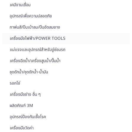
เคมีงานเชื่อม
อุปกรณ์เพื่อความปลอดภัย
กาพ่นสี/ปืนเป่าลม/ปืนอัดลมยาง
เครื่องมือไฟฟ้า/POWER TOOLS
แม่แรงและอุปกรณ์สำหรับอู่ซ่อมรถ
เครื่องฉีดน้ำ/เครื่องสูบน้ำ/ปั๊มน้ำ
ชุดดักน้ำ/ชุดดักน้ำ-น้ำมัน
รอกโซ่
เครื่องมือช่าง อื่น ๆ
ผลิตภัณฑ์ 3M
อุปกรณ์ป้องกันเชื้อโรค
เครื่องมือวัดค่า