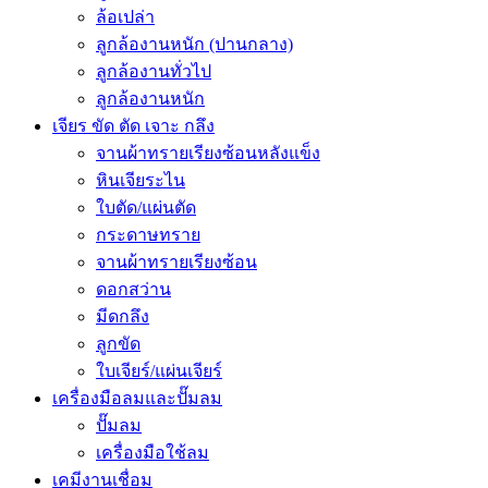
ล้อเปล่า
ลูกล้องานหนัก (ปานกลาง)
ลูกล้องานทั่วไป
ลูกล้องานหนัก
เจียร ขัด ตัด เจาะ กลึง
จานผ้าทรายเรียงซ้อนหลังแข็ง
หินเจียระไน
ใบตัด/แผ่นตัด
กระดาษทราย
จานผ้าทรายเรียงซ้อน
ดอกสว่าน
มีดกลึง
ลูกขัด
ใบเจียร์/แผ่นเจียร์
เครื่องมือลมและปั๊มลม
ปั๊มลม
เครื่องมือใช้ลม
เคมีงานเชื่อม