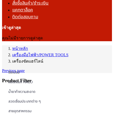
สั่งซื้อสินค้า/ชำระเงิน
แคทตาล็อค
ติดต่อสอบถาม
เข้าดูล่าสุด
คุณไม่มีรายการดูล่าสุด
หน้าหลัก
เครื่องมือไฟฟ้า/POWER TOOLS
เครื่องขัดแฮร์ไลน์
Previous page
สีสเปรย์
Product Filter
ผลิตภัณฑ์ HALO
น้ำยาทำความสะอาด
ลวดเชื่อมประเภทต่าง ๆ
สายอุตสาหกรรม