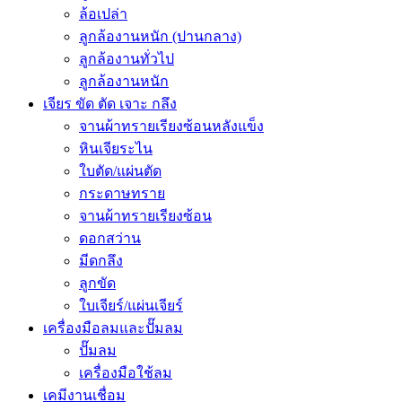
ล้อเปล่า
ลูกล้องานหนัก (ปานกลาง)
ลูกล้องานทั่วไป
ลูกล้องานหนัก
เจียร ขัด ตัด เจาะ กลึง
จานผ้าทรายเรียงซ้อนหลังแข็ง
หินเจียระไน
ใบตัด/แผ่นตัด
กระดาษทราย
จานผ้าทรายเรียงซ้อน
ดอกสว่าน
มีดกลึง
ลูกขัด
ใบเจียร์/แผ่นเจียร์
เครื่องมือลมและปั๊มลม
ปั๊มลม
เครื่องมือใช้ลม
เคมีงานเชื่อม