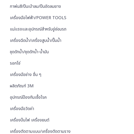
กาพ่นสี/ปืนเป่าลม/ปืนอัดลมยาง
เครื่องมือไฟฟ้า/POWER TOOLS
แม่แรงและอุปกรณ์สำหรับอู่ซ่อมรถ
เครื่องฉีดน้ำ/เครื่องสูบน้ำ/ปั๊มน้ำ
ชุดดักน้ำ/ชุดดักน้ำ-น้ำมัน
รอกโซ่
เครื่องมือช่าง อื่น ๆ
ผลิตภัณฑ์ 3M
อุปกรณ์ป้องกันเชื้อโรค
เครื่องมือวัดค่า
เครื่องปั่นไฟ เครื่องยนต์
เครื่องตัดตามแบบ/เครื่องตัดตามราง