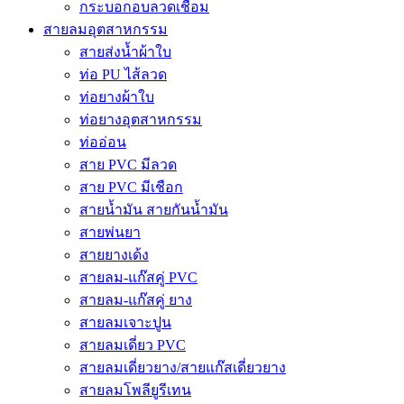
กระบอกอบลวดเชื่อม
สายลมอุตสาหกรรม
สายส่งน้ำผ้าใบ
ท่อ PU ไส้ลวด
ท่อยางผ้าใบ
ท่อยางอุตสาหกรรม
ท่ออ่อน
สาย PVC มีลวด
สาย PVC มีเชือก
สายน้ำมัน สายกันน้ำมัน
สายพ่นยา
สายยางเด้ง
สายลม-แก๊สคู่ PVC
สายลม-แก๊สคู่ ยาง
สายลมเจาะปูน
สายลมเดี่ยว PVC
สายลมเดี่ยวยาง/สายแก๊สเดี่ยวยาง
สายลมโพลียูรีเทน