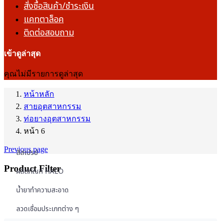
สั่งซื้อสินค้า/ชำระเงิน
แคทตาล็อค
ติดต่อสอบถาม
เข้าดูล่าสุด
คุณไม่มีรายการดูล่าสุด
หน้าหลัก
สายอุตสาหกรรม
ท่อยางอุตสาหกรรม
หน้า 6
Previous page
สีสเปรย์
Product Filter
ผลิตภัณฑ์ HALO
น้ำยาทำความสะอาด
ลวดเชื่อมประเภทต่าง ๆ