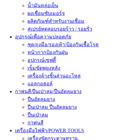
น้ำมันหล่อเย็น
ผงเชื่อมซับเมอร์จ
ผลิตภัณฑ์สำหรับงานเชื่อม
สเปรย์ทดสอบรอยร้าว / รอยรั่ว
อุปกรณ์เพื่อความปลอดภัย
ชุด/ถุงมือ/รองเท้า/ป้องกันเชื้อโรค
หน้ากากป้องกันฝุ่น
อุปกรณ์เซฟตี้
เข็มขัดพยุงหลัง
เครื่องล้างชิ้นส่วนอะไหล่
แอลกอฮอล์
กาพ่นสี/ปืนเป่าลม/ปืนอัดลมยาง
ปืนอัดลมยาง
ปืนเป่าลม ปืนอัดลมยาง
ปืนเป่าลม
กาพ่นสี
เครื่องมือไฟฟ้า/POWER TOOLS
เครื่องขัดกระดาษทราย