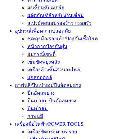
ผงเชื่อมซับเมอร์จ
ผลิตภัณฑ์สำหรับงานเชื่อม
สเปรย์ทดสอบรอยร้าว / รอยรั่ว
อุปกรณ์เพื่อความปลอดภัย
ชุด/ถุงมือ/รองเท้า/ป้องกันเชื้อโรค
หน้ากากป้องกันฝุ่น
อุปกรณ์เซฟตี้
เข็มขัดพยุงหลัง
เครื่องล้างชิ้นส่วนอะไหล่
แอลกอฮอล์
กาพ่นสี/ปืนเป่าลม/ปืนอัดลมยาง
ปืนอัดลมยาง
ปืนเป่าลม ปืนอัดลมยาง
ปืนเป่าลม
กาพ่นสี
เครื่องมือไฟฟ้า/POWER TOOLS
เครื่องขัดกระดาษทราย