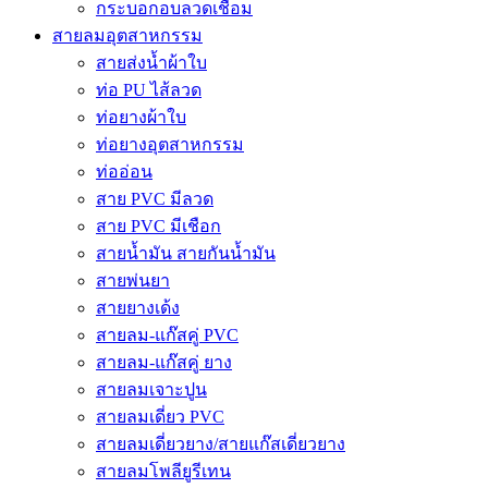
กระบอกอบลวดเชื่อม
สายลมอุตสาหกรรม
สายส่งน้ำผ้าใบ
ท่อ PU ไส้ลวด
ท่อยางผ้าใบ
ท่อยางอุตสาหกรรม
ท่ออ่อน
สาย PVC มีลวด
สาย PVC มีเชือก
สายน้ำมัน สายกันน้ำมัน
สายพ่นยา
สายยางเด้ง
สายลม-แก๊สคู่ PVC
สายลม-แก๊สคู่ ยาง
สายลมเจาะปูน
สายลมเดี่ยว PVC
สายลมเดี่ยวยาง/สายแก๊สเดี่ยวยาง
สายลมโพลียูรีเทน