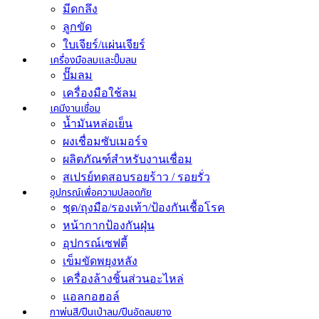
มีดกลึง
ลูกขัด
ใบเจียร์/แผ่นเจียร์
เครื่องมือลมและปั๊มลม
ปั๊มลม
เครื่องมือใช้ลม
เคมีงานเชื่อม
น้ำมันหล่อเย็น
ผงเชื่อมซับเมอร์จ
ผลิตภัณฑ์สำหรับงานเชื่อม
สเปรย์ทดสอบรอยร้าว / รอยรั่ว
อุปกรณ์เพื่อความปลอดภัย
ชุด/ถุงมือ/รองเท้า/ป้องกันเชื้อโรค
หน้ากากป้องกันฝุ่น
อุปกรณ์เซฟตี้
เข็มขัดพยุงหลัง
เครื่องล้างชิ้นส่วนอะไหล่
แอลกอฮอล์
กาพ่นสี/ปืนเป่าลม/ปืนอัดลมยาง