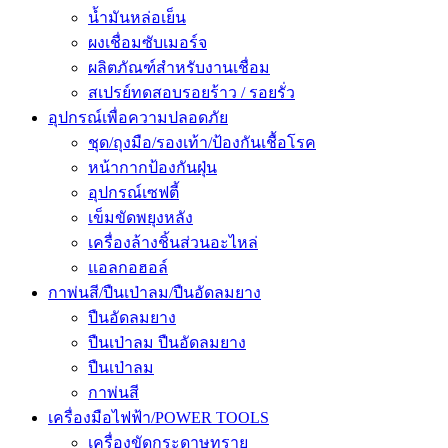
น้ำมันหล่อเย็น
ผงเชื่อมซับเมอร์จ
ผลิตภัณฑ์สำหรับงานเชื่อม
สเปรย์ทดสอบรอยร้าว / รอยรั่ว
อุปกรณ์เพื่อความปลอดภัย
ชุด/ถุงมือ/รองเท้า/ป้องกันเชื้อโรค
หน้ากากป้องกันฝุ่น
อุปกรณ์เซฟตี้
เข็มขัดพยุงหลัง
เครื่องล้างชิ้นส่วนอะไหล่
แอลกอฮอล์
กาพ่นสี/ปืนเป่าลม/ปืนอัดลมยาง
ปืนอัดลมยาง
ปืนเป่าลม ปืนอัดลมยาง
ปืนเป่าลม
กาพ่นสี
เครื่องมือไฟฟ้า/POWER TOOLS
เครื่องขัดกระดาษทราย