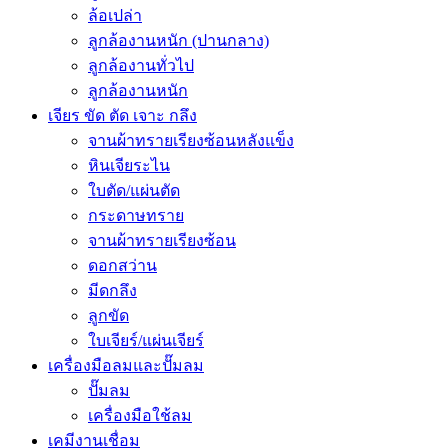
ล้อเปล่า
ลูกล้องานหนัก (ปานกลาง)
ลูกล้องานทั่วไป
ลูกล้องานหนัก
เจียร ขัด ตัด เจาะ กลึง
จานผ้าทรายเรียงซ้อนหลังแข็ง
หินเจียระไน
ใบตัด/แผ่นตัด
กระดาษทราย
จานผ้าทรายเรียงซ้อน
ดอกสว่าน
มีดกลึง
ลูกขัด
ใบเจียร์/แผ่นเจียร์
เครื่องมือลมและปั๊มลม
ปั๊มลม
เครื่องมือใช้ลม
เคมีงานเชื่อม