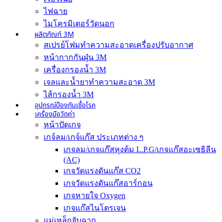
ไฟฉาย
ไมโครมิเตอร์วัดนอก
ผลิตภัณฑ์ 3M
สเปรย์โฟมทำความสะอาดเครื่องปรับอากาศ
หน้ากากกันฝุ่น 3M
เครื่องกรองน้ำ 3M
เจลและน้ำยาทำความสะอาด 3M
ไส้กรองน้ำ 3M
อุปกรณ์ป้องกันเชื้อโรค
เครื่องมือวัดค่า
หน้าปัดเกจ
เกจ์ลม/เกจ์แก๊ส ประเภทต่าง ๆ
เกจลม/เกจแก๊สหุงต้ม L.P.G/เกจแก๊สอะเซธิลีน
(AC)
เกจวัดแรงดันแก๊ส CO2
เกจวัดแรงดันแก๊สอาร์กอน
เกจหายใจ Oxygen
เกจแก๊สไนโตรเจน
แม่เหล็กจับฉาก