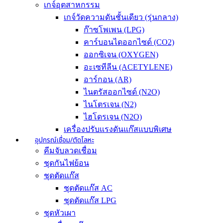
เกจ์อุตสาหกรรม
เกจ์วัดความดันชั้นเดียว (รุ่นกลาง)
ก๊าซโพเพน (LPG)
คาร์บอนไดออกไซด์ (CO2)
ออกซิเจน (OXYGEN)
อะเซทีลีน (ACETYLENE)
อาร์กอน (AR)
ไนตรัสออกไซด์ (N2O)
ไนโตรเจน (N2)
ไฮโดรเจน (N2O)
เครื่องปรับแรงดันแก๊สแบบพิเศษ
อุปกรณ์เชื่อม/ตัดโลหะ
คีมจับลวดเชื่อม
ชุดกันไฟย้อน
ชุดตัดแก๊ส
ชุดตัดแก๊ส AC
ชุดตัดแก๊ส LPG
ชุดหัวเผา