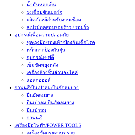
น้ำมันหล่อเย็น
ผงเชื่อมซับเมอร์จ
ผลิตภัณฑ์สำหรับงานเชื่อม
สเปรย์ทดสอบรอยร้าว / รอยรั่ว
อุปกรณ์เพื่อความปลอดภัย
ชุด/ถุงมือ/รองเท้า/ป้องกันเชื้อโรค
หน้ากากป้องกันฝุ่น
อุปกรณ์เซฟตี้
เข็มขัดพยุงหลัง
เครื่องล้างชิ้นส่วนอะไหล่
แอลกอฮอล์
กาพ่นสี/ปืนเป่าลม/ปืนอัดลมยาง
ปืนอัดลมยาง
ปืนเป่าลม ปืนอัดลมยาง
ปืนเป่าลม
กาพ่นสี
เครื่องมือไฟฟ้า/POWER TOOLS
เครื่องขัดกระดาษทราย