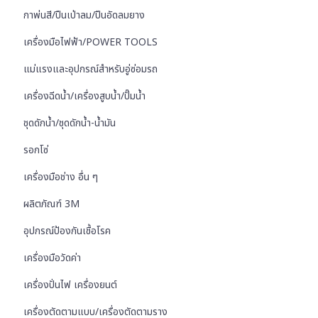
กาพ่นสี/ปืนเป่าลม/ปืนอัดลมยาง
เครื่องมือไฟฟ้า/POWER TOOLS
แม่แรงและอุปกรณ์สำหรับอู่ซ่อมรถ
เครื่องฉีดน้ำ/เครื่องสูบน้ำ/ปั๊มน้ำ
ชุดดักน้ำ/ชุดดักน้ำ-น้ำมัน
รอกโซ่
เครื่องมือช่าง อื่น ๆ
ผลิตภัณฑ์ 3M
อุปกรณ์ป้องกันเชื้อโรค
เครื่องมือวัดค่า
เครื่องปั่นไฟ เครื่องยนต์
เครื่องตัดตามแบบ/เครื่องตัดตามราง