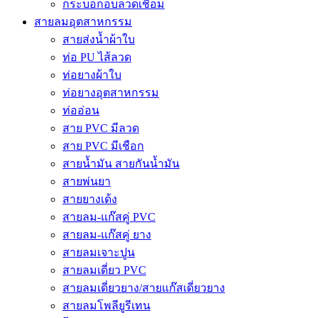
กระบอกอบลวดเชื่อม
สายลมอุตสาหกรรม
สายส่งน้ำผ้าใบ
ท่อ PU ไส้ลวด
ท่อยางผ้าใบ
ท่อยางอุตสาหกรรม
ท่ออ่อน
สาย PVC มีลวด
สาย PVC มีเชือก
สายน้ำมัน สายกันน้ำมัน
สายพ่นยา
สายยางเด้ง
สายลม-แก๊สคู่ PVC
สายลม-แก๊สคู่ ยาง
สายลมเจาะปูน
สายลมเดี่ยว PVC
สายลมเดี่ยวยาง/สายแก๊สเดี่ยวยาง
สายลมโพลียูรีเทน