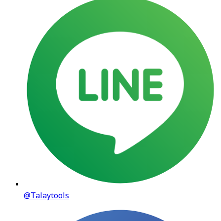
@Talaytools