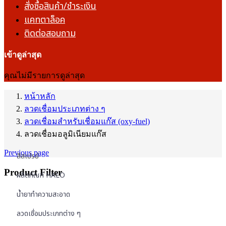
สั่งซื้อสินค้า/ชำระเงิน
แคทตาล็อค
ติดต่อสอบถาม
เข้าดูล่าสุด
คุณไม่มีรายการดูล่าสุด
หน้าหลัก
ลวดเชื่อมประเภทต่าง ๆ
ลวดเชื่อมสำหรับเชื่อมแก๊ส (oxy-fuel)
ลวดเชื่อมอลูมิเนียมแก๊ส
Previous page
สีสเปรย์
Product Filter
ผลิตภัณฑ์ HALO
น้ำยาทำความสะอาด
ลวดเชื่อมประเภทต่าง ๆ