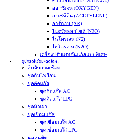
คาร์บอนไดออกไซด์ (CO2)
ออกซิเจน (OXYGEN)
อะเซทีลีน (ACETYLENE)
อาร์กอน (AR)
ไนตรัสออกไซด์ (N2O)
ไนโตรเจน (N2)
ไฮโดรเจน (N2O)
เครื่องปรับแรงดันแก๊สแบบพิเศษ
อุปกรณ์เชื่อม/ตัดโลหะ
คีมจับลวดเชื่อม
ชุดกันไฟย้อน
ชุดตัดแก๊ส
ชุดตัดแก๊ส AC
ชุดตัดแก๊ส LPG
ชุดหัวเผา
ชุดเชื่อมแก๊ส
ชุดเชื่อมแก๊ส AC
ชุดเชื่อมแก๊ส LPG
นมหนูตัด