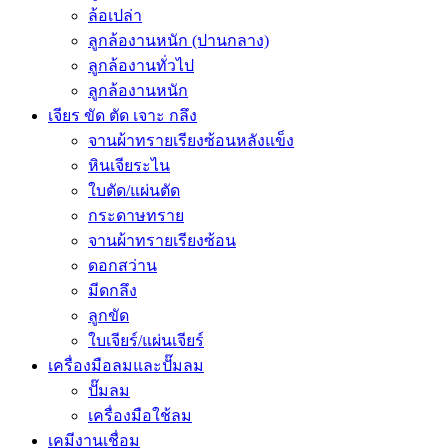
ล้อเปล่า
ลูกล้องานหนัก (ปานกลาง)
ลูกล้องานทั่วไป
ลูกล้องานหนัก
เจียร ขัด ตัด เจาะ กลึง
จานผ้าทรายเรียงซ้อนหลังแข็ง
หินเจียระไน
ใบตัด/แผ่นตัด
กระดาษทราย
จานผ้าทรายเรียงซ้อน
ดอกสว่าน
มีดกลึง
ลูกขัด
ใบเจียร์/แผ่นเจียร์
เครื่องมือลมและปั๊มลม
ปั๊มลม
เครื่องมือใช้ลม
เคมีงานเชื่อม