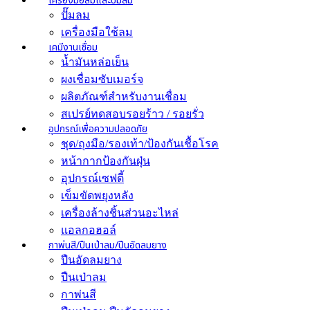
เครื่องมือลมและปั๊มลม
ปั๊มลม
เครื่องมือใช้ลม
เคมีงานเชื่อม
น้ำมันหล่อเย็น
ผงเชื่อมซับเมอร์จ
ผลิตภัณฑ์สำหรับงานเชื่อม
สเปรย์ทดสอบรอยร้าว / รอยรั่ว
อุปกรณ์เพื่อความปลอดภัย
ชุด/ถุงมือ/รองเท้า/ป้องกันเชื้อโรค
หน้ากากป้องกันฝุ่น
อุปกรณ์เซฟตี้
เข็มขัดพยุงหลัง
เครื่องล้างชิ้นส่วนอะไหล่
แอลกอฮอล์
กาพ่นสี/ปืนเป่าลม/ปืนอัดลมยาง
ปืนอัดลมยาง
ปืนเป่าลม
กาพ่นสี