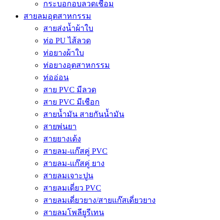
กระบอกอบลวดเชื่อม
สายลมอุตสาหกรรม
สายส่งน้ำผ้าใบ
ท่อ PU ไส้ลวด
ท่อยางผ้าใบ
ท่อยางอุตสาหกรรม
ท่ออ่อน
สาย PVC มีลวด
สาย PVC มีเชือก
สายน้ำมัน สายกันน้ำมัน
สายพ่นยา
สายยางเด้ง
สายลม-แก๊สคู่ PVC
สายลม-แก๊สคู่ ยาง
สายลมเจาะปูน
สายลมเดี่ยว PVC
สายลมเดี่ยวยาง/สายแก๊สเดี่ยวยาง
สายลมโพลียูรีเทน