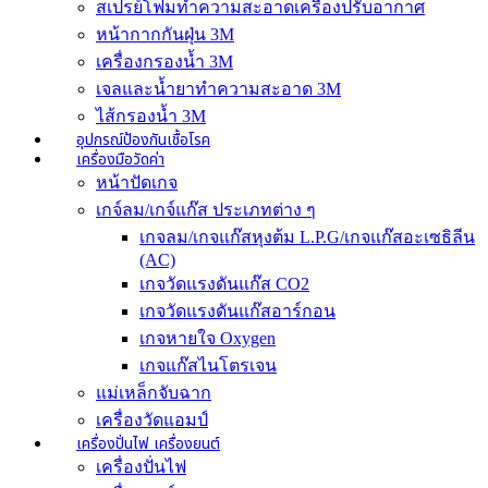
สเปรย์โฟมทำความสะอาดเครื่องปรับอากาศ
หน้ากากกันฝุ่น 3M
เครื่องกรองน้ำ 3M
เจลและน้ำยาทำความสะอาด 3M
ไส้กรองน้ำ 3M
อุปกรณ์ป้องกันเชื้อโรค
เครื่องมือวัดค่า
หน้าปัดเกจ
เกจ์ลม/เกจ์แก๊ส ประเภทต่าง ๆ
เกจลม/เกจแก๊สหุงต้ม L.P.G/เกจแก๊สอะเซธิลีน
(AC)
เกจวัดแรงดันแก๊ส CO2
เกจวัดแรงดันแก๊สอาร์กอน
เกจหายใจ Oxygen
เกจแก๊สไนโตรเจน
แม่เหล็กจับฉาก
เครื่องวัดแอมป์
เครื่องปั่นไฟ เครื่องยนต์
เครื่องปั่นไฟ