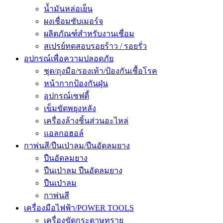
น้ำมันหล่อเย็น
ผงเชื่อมซับเมอร์จ
ผลิตภัณฑ์สำหรับงานเชื่อม
สเปรย์ทดสอบรอยร้าว / รอยรั่ว
อุปกรณ์เพื่อความปลอดภัย
ชุด/ถุงมือ/รองเท้า/ป้องกันเชื้อโรค
หน้ากากป้องกันฝุ่น
อุปกรณ์เซฟตี้
เข็มขัดพยุงหลัง
เครื่องล้างชิ้นส่วนอะไหล่
แอลกอฮอล์
กาพ่นสี/ปืนเป่าลม/ปืนอัดลมยาง
ปืนอัดลมยาง
ปืนเป่าลม ปืนอัดลมยาง
ปืนเป่าลม
กาพ่นสี
เครื่องมือไฟฟ้า/POWER TOOLS
เครื่องขัดกระดาษทราย