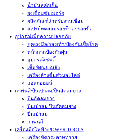
น้ำมันหล่อเย็น
ผงเชื่อมซับเมอร์จ
ผลิตภัณฑ์สำหรับงานเชื่อม
สเปรย์ทดสอบรอยร้าว / รอยรั่ว
อุปกรณ์เพื่อความปลอดภัย
ชุด/ถุงมือ/รองเท้า/ป้องกันเชื้อโรค
หน้ากากป้องกันฝุ่น
อุปกรณ์เซฟตี้
เข็มขัดพยุงหลัง
เครื่องล้างชิ้นส่วนอะไหล่
แอลกอฮอล์
กาพ่นสี/ปืนเป่าลม/ปืนอัดลมยาง
ปืนอัดลมยาง
ปืนเป่าลม ปืนอัดลมยาง
ปืนเป่าลม
กาพ่นสี
เครื่องมือไฟฟ้า/POWER TOOLS
เครื่องขัดกระดาษทราย