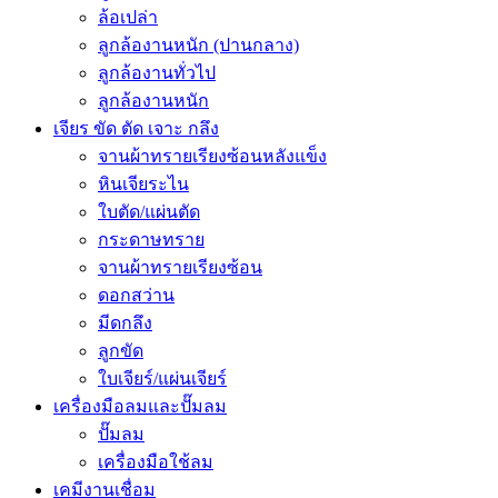
ล้อเปล่า
ลูกล้องานหนัก (ปานกลาง)
ลูกล้องานทั่วไป
ลูกล้องานหนัก
เจียร ขัด ตัด เจาะ กลึง
จานผ้าทรายเรียงซ้อนหลังแข็ง
หินเจียระไน
ใบตัด/แผ่นตัด
กระดาษทราย
จานผ้าทรายเรียงซ้อน
ดอกสว่าน
มีดกลึง
ลูกขัด
ใบเจียร์/แผ่นเจียร์
เครื่องมือลมและปั๊มลม
ปั๊มลม
เครื่องมือใช้ลม
เคมีงานเชื่อม