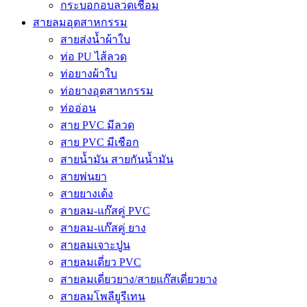
กระบอกอบลวดเชื่อม
สายลมอุตสาหกรรม
สายส่งน้ำผ้าใบ
ท่อ PU ไส้ลวด
ท่อยางผ้าใบ
ท่อยางอุตสาหกรรม
ท่ออ่อน
สาย PVC มีลวด
สาย PVC มีเชือก
สายน้ำมัน สายกันน้ำมัน
สายพ่นยา
สายยางเด้ง
สายลม-แก๊สคู่ PVC
สายลม-แก๊สคู่ ยาง
สายลมเจาะปูน
สายลมเดี่ยว PVC
สายลมเดี่ยวยาง/สายแก๊สเดี่ยวยาง
สายลมโพลียูรีเทน