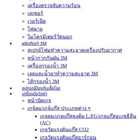
เครื่องตรวจจับความร้อน
เลเซอร์
เวอร์เนีย
ไฟฉาย
ไมโครมิเตอร์วัดนอก
ผลิตภัณฑ์ 3M
สเปรย์โฟมทำความสะอาดเครื่องปรับอากาศ
หน้ากากกันฝุ่น 3M
เครื่องกรองน้ำ 3M
เจลและน้ำยาทำความสะอาด 3M
ไส้กรองน้ำ 3M
อุปกรณ์ป้องกันเชื้อโรค
เครื่องมือวัดค่า
หน้าปัดเกจ
เกจ์ลม/เกจ์แก๊ส ประเภทต่าง ๆ
เกจลม/เกจแก๊สหุงต้ม L.P.G/เกจแก๊สอะเซธิลีน
(AC)
เกจวัดแรงดันแก๊ส CO2
เกจวัดแรงดันแก๊สอาร์กอน