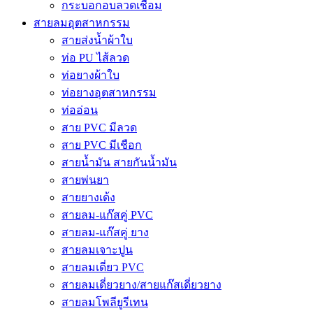
กระบอกอบลวดเชื่อม
สายลมอุตสาหกรรม
สายส่งน้ำผ้าใบ
ท่อ PU ไส้ลวด
ท่อยางผ้าใบ
ท่อยางอุตสาหกรรม
ท่ออ่อน
สาย PVC มีลวด
สาย PVC มีเชือก
สายน้ำมัน สายกันน้ำมัน
สายพ่นยา
สายยางเด้ง
สายลม-แก๊สคู่ PVC
สายลม-แก๊สคู่ ยาง
สายลมเจาะปูน
สายลมเดี่ยว PVC
สายลมเดี่ยวยาง/สายแก๊สเดี่ยวยาง
สายลมโพลียูรีเทน