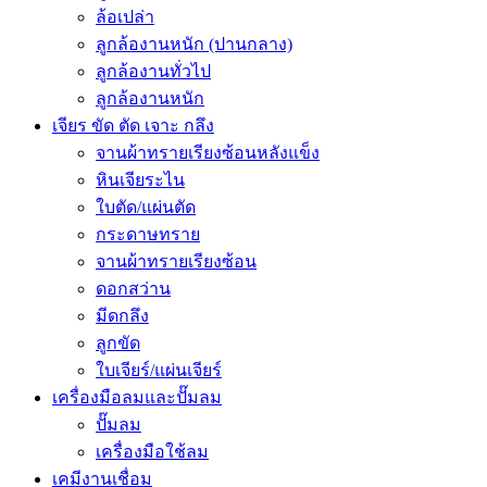
ล้อเปล่า
ลูกล้องานหนัก (ปานกลาง)
ลูกล้องานทั่วไป
ลูกล้องานหนัก
เจียร ขัด ตัด เจาะ กลึง
จานผ้าทรายเรียงซ้อนหลังแข็ง
หินเจียระไน
ใบตัด/แผ่นตัด
กระดาษทราย
จานผ้าทรายเรียงซ้อน
ดอกสว่าน
มีดกลึง
ลูกขัด
ใบเจียร์/แผ่นเจียร์
เครื่องมือลมและปั๊มลม
ปั๊มลม
เครื่องมือใช้ลม
เคมีงานเชื่อม