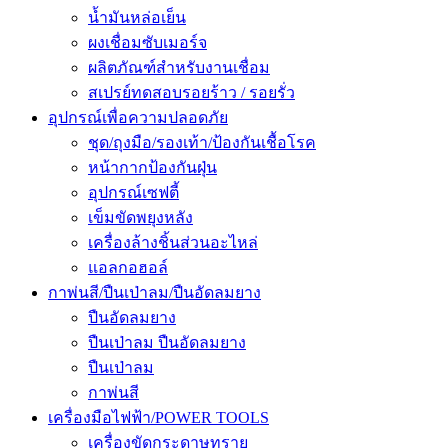
น้ำมันหล่อเย็น
ผงเชื่อมซับเมอร์จ
ผลิตภัณฑ์สำหรับงานเชื่อม
สเปรย์ทดสอบรอยร้าว / รอยรั่ว
อุปกรณ์เพื่อความปลอดภัย
ชุด/ถุงมือ/รองเท้า/ป้องกันเชื้อโรค
หน้ากากป้องกันฝุ่น
อุปกรณ์เซฟตี้
เข็มขัดพยุงหลัง
เครื่องล้างชิ้นส่วนอะไหล่
แอลกอฮอล์
กาพ่นสี/ปืนเป่าลม/ปืนอัดลมยาง
ปืนอัดลมยาง
ปืนเป่าลม ปืนอัดลมยาง
ปืนเป่าลม
กาพ่นสี
เครื่องมือไฟฟ้า/POWER TOOLS
เครื่องขัดกระดาษทราย