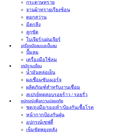
กระดาษทราย
จานผ้าทรายเรียงซ้อน
ดอกสว่าน
มีดกลึง
ลูกขัด
ใบเจียร์/แผ่นเจียร์
เครื่องมือลมและปั๊มลม
ปั๊มลม
เครื่องมือใช้ลม
เคมีงานเชื่อม
น้ำมันหล่อเย็น
ผงเชื่อมซับเมอร์จ
ผลิตภัณฑ์สำหรับงานเชื่อม
สเปรย์ทดสอบรอยร้าว / รอยรั่ว
อุปกรณ์เพื่อความปลอดภัย
ชุด/ถุงมือ/รองเท้า/ป้องกันเชื้อโรค
หน้ากากป้องกันฝุ่น
อุปกรณ์เซฟตี้
เข็มขัดพยุงหลัง