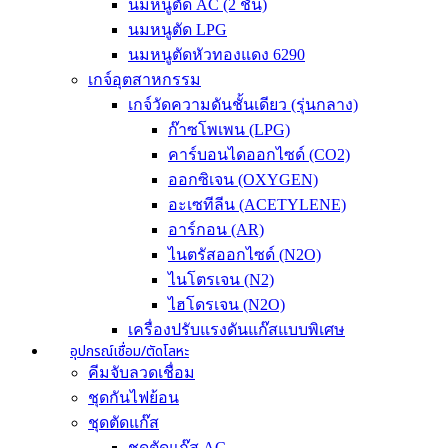
นมหนูตัด AC (2 ชั้น)
นมหนูตัด LPG
นมหนูตัดหัวทองแดง 6290
เกจ์อุตสาหกรรม
เกจ์วัดความดันชั้นเดียว (รุ่นกลาง)
ก๊าซโพเพน (LPG)
คาร์บอนไดออกไซด์ (CO2)
ออกซิเจน (OXYGEN)
อะเซทีลีน (ACETYLENE)
อาร์กอน (AR)
ไนตรัสออกไซด์ (N2O)
ไนโตรเจน (N2)
ไฮโดรเจน (N2O)
เครื่องปรับแรงดันแก๊สแบบพิเศษ
อุปกรณ์เชื่อม/ตัดโลหะ
คีมจับลวดเชื่อม
ชุดกันไฟย้อน
ชุดตัดแก๊ส
ชุดตัดแก๊ส AC