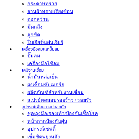
กระดาษทราย
จานผ้าทรายเรียงซ้อน
ดอกสว่าน
มีดกลึง
ลูกขัด
ใบเจียร์/แผ่นเจียร์
เครื่องมือลมและปั๊มลม
ปั๊มลม
เครื่องมือใช้ลม
เคมีงานเชื่อม
น้ำมันหล่อเย็น
ผงเชื่อมซับเมอร์จ
ผลิตภัณฑ์สำหรับงานเชื่อม
สเปรย์ทดสอบรอยร้าว / รอยรั่ว
อุปกรณ์เพื่อความปลอดภัย
ชุด/ถุงมือ/รองเท้า/ป้องกันเชื้อโรค
หน้ากากป้องกันฝุ่น
อุปกรณ์เซฟตี้
เข็มขัดพยุงหลัง