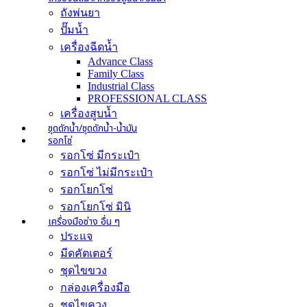
ถังพ่นยา
ปั๊มน้ำ
เครื่องฉีดน้ำ
Advance Class
Family Class
Industrial Class
PROFESSIONAL CLASS
เครื่องสูบน้ำ
ชุดดักน้ำ/ชุดดักน้ำ-น้ำมัน
รอกโซ่
รอกโซ่ มีกระเป๋า
รอกโซ่ ไม่มีกระเป๋า
รอกโยกโซ่
รอกโยกโซ่ มินิ
เครื่องมือช่าง อื่น ๆ
ประแจ
มีดคัตเตอร์
ชุดไขขวง
กล่องเครื่องมือ
ชุดไขควง