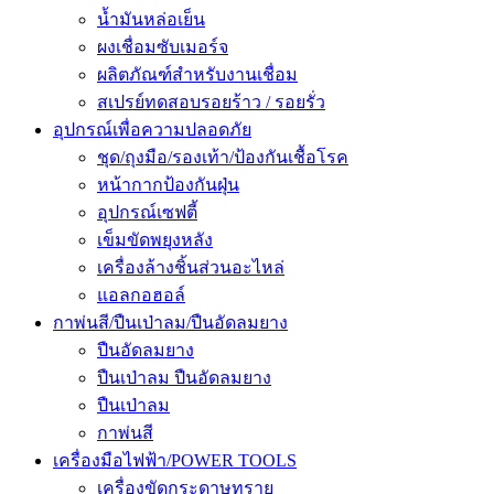
น้ำมันหล่อเย็น
ผงเชื่อมซับเมอร์จ
ผลิตภัณฑ์สำหรับงานเชื่อม
สเปรย์ทดสอบรอยร้าว / รอยรั่ว
อุปกรณ์เพื่อความปลอดภัย
ชุด/ถุงมือ/รองเท้า/ป้องกันเชื้อโรค
หน้ากากป้องกันฝุ่น
อุปกรณ์เซฟตี้
เข็มขัดพยุงหลัง
เครื่องล้างชิ้นส่วนอะไหล่
แอลกอฮอล์
กาพ่นสี/ปืนเป่าลม/ปืนอัดลมยาง
ปืนอัดลมยาง
ปืนเป่าลม ปืนอัดลมยาง
ปืนเป่าลม
กาพ่นสี
เครื่องมือไฟฟ้า/POWER TOOLS
เครื่องขัดกระดาษทราย