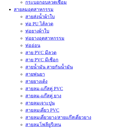
กระบอกอบลวดเชื่อม
สายลมอุตสาหกรรม
สายส่งน้ำผ้าใบ
ท่อ PU ไส้ลวด
ท่อยางผ้าใบ
ท่อยางอุตสาหกรรม
ท่ออ่อน
สาย PVC มีลวด
สาย PVC มีเชือก
สายน้ำมัน สายกันน้ำมัน
สายพ่นยา
สายยางเด้ง
สายลม-แก๊สคู่ PVC
สายลม-แก๊สคู่ ยาง
สายลมเจาะปูน
สายลมเดี่ยว PVC
สายลมเดี่ยวยาง/สายแก๊สเดี่ยวยาง
สายลมโพลียูรีเทน