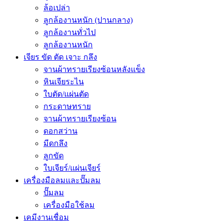
ล้อเปล่า
ลูกล้องานหนัก (ปานกลาง)
ลูกล้องานทั่วไป
ลูกล้องานหนัก
เจียร ขัด ตัด เจาะ กลึง
จานผ้าทรายเรียงซ้อนหลังแข็ง
หินเจียระไน
ใบตัด/แผ่นตัด
กระดาษทราย
จานผ้าทรายเรียงซ้อน
ดอกสว่าน
มีดกลึง
ลูกขัด
ใบเจียร์/แผ่นเจียร์
เครื่องมือลมและปั๊มลม
ปั๊มลม
เครื่องมือใช้ลม
เคมีงานเชื่อม