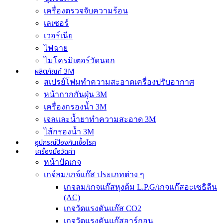
เครื่องตรวจจับความร้อน
เลเซอร์
เวอร์เนีย
ไฟฉาย
ไมโครมิเตอร์วัดนอก
ผลิตภัณฑ์ 3M
สเปรย์โฟมทำความสะอาดเครื่องปรับอากาศ
หน้ากากกันฝุ่น 3M
เครื่องกรองน้ำ 3M
เจลและน้ำยาทำความสะอาด 3M
ไส้กรองน้ำ 3M
อุปกรณ์ป้องกันเชื้อโรค
เครื่องมือวัดค่า
หน้าปัดเกจ
เกจ์ลม/เกจ์แก๊ส ประเภทต่าง ๆ
เกจลม/เกจแก๊สหุงต้ม L.P.G/เกจแก๊สอะเซธิลีน
(AC)
เกจวัดแรงดันแก๊ส CO2
เกจวัดแรงดันแก๊สอาร์กอน