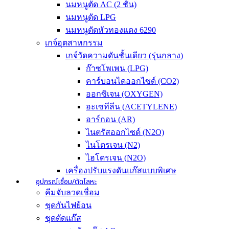
นมหนูตัด AC (2 ชั้น)
นมหนูตัด LPG
นมหนูตัดหัวทองแดง 6290
เกจ์อุตสาหกรรม
เกจ์วัดความดันชั้นเดียว (รุ่นกลาง)
ก๊าซโพเพน (LPG)
คาร์บอนไดออกไซด์ (CO2)
ออกซิเจน (OXYGEN)
อะเซทีลีน (ACETYLENE)
อาร์กอน (AR)
ไนตรัสออกไซด์ (N2O)
ไนโตรเจน (N2)
ไฮโดรเจน (N2O)
เครื่องปรับแรงดันแก๊สแบบพิเศษ
อุปกรณ์เชื่อม/ตัดโลหะ
คีมจับลวดเชื่อม
ชุดกันไฟย้อน
ชุดตัดแก๊ส