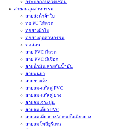
กระบอกอบลวดเชื่อม
สายลมอุตสาหกรรม
สายส่งน้ำผ้าใบ
ท่อ PU ไส้ลวด
ท่อยางผ้าใบ
ท่อยางอุตสาหกรรม
ท่ออ่อน
สาย PVC มีลวด
สาย PVC มีเชือก
สายน้ำมัน สายกันน้ำมัน
สายพ่นยา
สายยางเด้ง
สายลม-แก๊สคู่ PVC
สายลม-แก๊สคู่ ยาง
สายลมเจาะปูน
สายลมเดี่ยว PVC
สายลมเดี่ยวยาง/สายแก๊สเดี่ยวยาง
สายลมโพลียูรีเทน