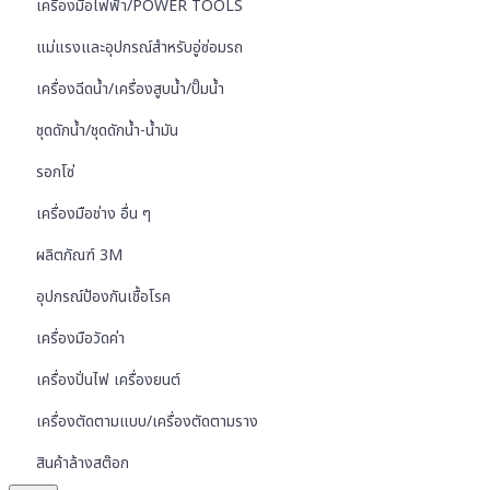
เครื่องมือไฟฟ้า/POWER TOOLS
แม่แรงและอุปกรณ์สำหรับอู่ซ่อมรถ
เครื่องฉีดน้ำ/เครื่องสูบน้ำ/ปั๊มน้ำ
ชุดดักน้ำ/ชุดดักน้ำ-น้ำมัน
รอกโซ่
เครื่องมือช่าง อื่น ๆ
ผลิตภัณฑ์ 3M
อุปกรณ์ป้องกันเชื้อโรค
เครื่องมือวัดค่า
เครื่องปั่นไฟ เครื่องยนต์
เครื่องตัดตามแบบ/เครื่องตัดตามราง
สินค้าล้างสต๊อก