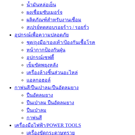
น้ำมันหล่อเย็น
ผงเชื่อมซับเมอร์จ
ผลิตภัณฑ์สำหรับงานเชื่อม
สเปรย์ทดสอบรอยร้าว / รอยรั่ว
อุปกรณ์เพื่อความปลอดภัย
ชุด/ถุงมือ/รองเท้า/ป้องกันเชื้อโรค
หน้ากากป้องกันฝุ่น
อุปกรณ์เซฟตี้
เข็มขัดพยุงหลัง
เครื่องล้างชิ้นส่วนอะไหล่
แอลกอฮอล์
กาพ่นสี/ปืนเป่าลม/ปืนอัดลมยาง
ปืนอัดลมยาง
ปืนเป่าลม ปืนอัดลมยาง
ปืนเป่าลม
กาพ่นสี
เครื่องมือไฟฟ้า/POWER TOOLS
เครื่องขัดกระดาษทราย