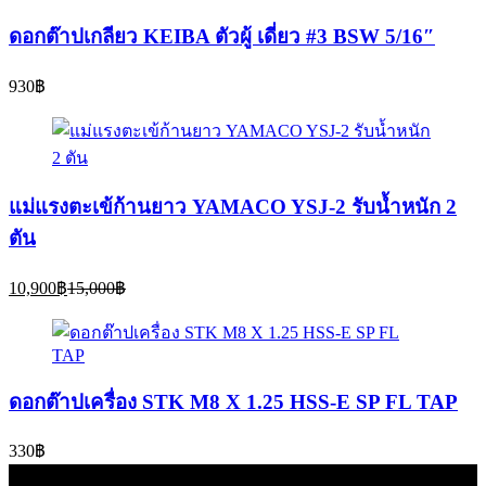
ดอกต๊าปเกลียว KEIBA ตัวผู้ เดี่ยว #3 BSW 5/16″
930
฿
แม่แรงตะเข้ก้านยาว YAMACO YSJ-2 รับน้ำหนัก 2
ตัน
Current
Original
10,900
฿
15,000
฿
price
price
is:
was:
10,900฿.
15,000฿.
ดอกต๊าปเครื่อง STK M8 X 1.25 HSS-E SP FL TAP
330
฿