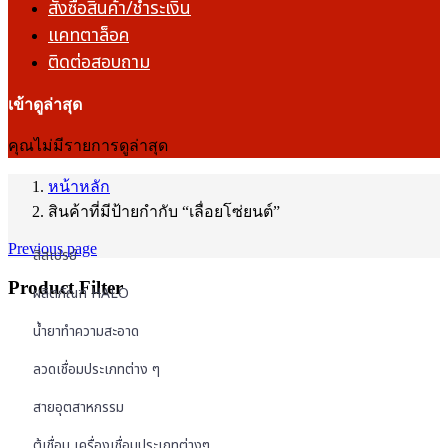
สั่งซื้อสินค้า/ชำระเงิน
แคทตาล็อค
ติดต่อสอบถาม
เข้าดูล่าสุด
คุณไม่มีรายการดูล่าสุด
หน้าหลัก
สินค้าที่มีป้ายกำกับ “เลื่อยโซ่ยนต์”
Previous page
สีสเปรย์
Product Filter
ผลิตภัณฑ์ HALO
น้ำยาทำความสะอาด
ลวดเชื่อมประเภทต่าง ๆ
สายอุตสาหกรรม
ตู้เชื่อม เครื่องเชื่อมประเภทต่างๆ