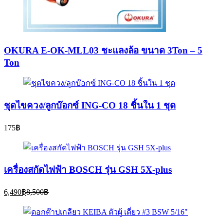
OKURA E-OK-MLL03 ชะแลงล้อ ขนาด 3Ton – 5
Ton
ชุดไขควง/ลูกบ๊อกซ์ ING-CO 18 ชิ้นใน 1 ชุด
175
฿
เครื่องสกัดไฟฟ้า BOSCH รุ่น GSH 5X-plus
Current
Original
6,490
฿
8,500
฿
price
price
is:
was:
6,490฿.
8,500฿.