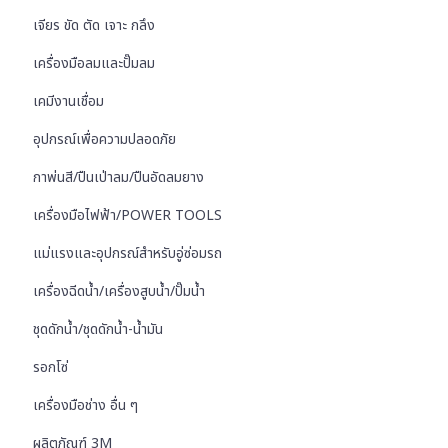
เจียร ขัด ตัด เจาะ กลึง
เครื่องมือลมและปั๊มลม
เคมีงานเชื่อม
อุปกรณ์เพื่อความปลอดภัย
กาพ่นสี/ปืนเป่าลม/ปืนอัดลมยาง
เครื่องมือไฟฟ้า/POWER TOOLS
แม่แรงและอุปกรณ์สำหรับอู่ซ่อมรถ
เครื่องฉีดน้ำ/เครื่องสูบน้ำ/ปั๊มน้ำ
ชุดดักน้ำ/ชุดดักน้ำ-น้ำมัน
รอกโซ่
เครื่องมือช่าง อื่น ๆ
ผลิตภัณฑ์ 3M