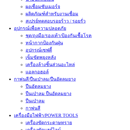
ผงเชื่อมซับเมอร์จ
ผลิตภัณฑ์สำหรับงานเชื่อม
สเปรย์ทดสอบรอยร้าว / รอยรั่ว
อุปกรณ์เพื่อความปลอดภัย
ชุด/ถุงมือ/รองเท้า/ป้องกันเชื้อโรค
หน้ากากป้องกันฝุ่น
อุปกรณ์เซฟตี้
เข็มขัดพยุงหลัง
เครื่องล้างชิ้นส่วนอะไหล่
แอลกอฮอล์
กาพ่นสี/ปืนเป่าลม/ปืนอัดลมยาง
ปืนอัดลมยาง
ปืนเป่าลม ปืนอัดลมยาง
ปืนเป่าลม
กาพ่นสี
เครื่องมือไฟฟ้า/POWER TOOLS
เครื่องขัดกระดาษทราย
เครื่องขัดแฮร์ไลน์