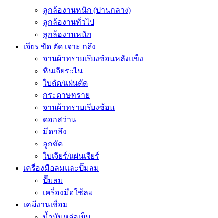
ลูกล้องานหนัก (ปานกลาง)
ลูกล้องานทั่วไป
ลูกล้องานหนัก
เจียร ขัด ตัด เจาะ กลึง
จานผ้าทรายเรียงซ้อนหลังแข็ง
หินเจียระไน
ใบตัด/แผ่นตัด
กระดาษทราย
จานผ้าทรายเรียงซ้อน
ดอกสว่าน
มีดกลึง
ลูกขัด
ใบเจียร์/แผ่นเจียร์
เครื่องมือลมและปั๊มลม
ปั๊มลม
เครื่องมือใช้ลม
เคมีงานเชื่อม
น้ำมันหล่อเย็น