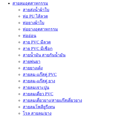
สายลมอุตสาหกรรม
สายส่งน้ำผ้าใบ
ท่อ PU ไส้ลวด
ท่อยางผ้าใบ
ท่อยางอุตสาหกรรม
ท่ออ่อน
สาย PVC มีลวด
สาย PVC มีเชือก
สายน้ำมัน สายกันน้ำมัน
สายพ่นยา
สายยางเด้ง
สายลม-แก๊สคู่ PVC
สายลม-แก๊สคู่ ยาง
สายลมเจาะปูน
สายลมเดี่ยว PVC
สายลมเดี่ยวยาง/สายแก๊สเดี่ยวยาง
สายลมโพลียูรีเทน
โรล สายลม/ยาง