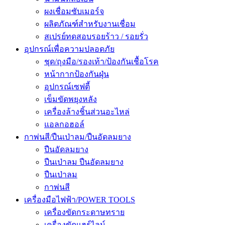
ผงเชื่อมซับเมอร์จ
ผลิตภัณฑ์สำหรับงานเชื่อม
สเปรย์ทดสอบรอยร้าว / รอยรั่ว
อุปกรณ์เพื่อความปลอดภัย
ชุด/ถุงมือ/รองเท้า/ป้องกันเชื้อโรค
หน้ากากป้องกันฝุ่น
อุปกรณ์เซฟตี้
เข็มขัดพยุงหลัง
เครื่องล้างชิ้นส่วนอะไหล่
แอลกอฮอล์
กาพ่นสี/ปืนเป่าลม/ปืนอัดลมยาง
ปืนอัดลมยาง
ปืนเป่าลม ปืนอัดลมยาง
ปืนเป่าลม
กาพ่นสี
เครื่องมือไฟฟ้า/POWER TOOLS
เครื่องขัดกระดาษทราย
เครื่องขัดแฮร์ไลน์