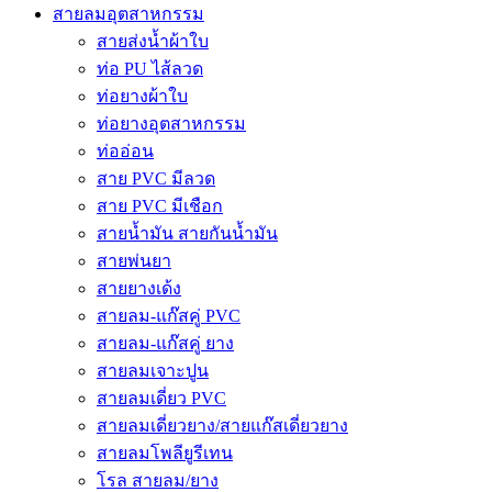
สายลมอุตสาหกรรม
สายส่งน้ำผ้าใบ
ท่อ PU ไส้ลวด
ท่อยางผ้าใบ
ท่อยางอุตสาหกรรม
ท่ออ่อน
สาย PVC มีลวด
สาย PVC มีเชือก
สายน้ำมัน สายกันน้ำมัน
สายพ่นยา
สายยางเด้ง
สายลม-แก๊สคู่ PVC
สายลม-แก๊สคู่ ยาง
สายลมเจาะปูน
สายลมเดี่ยว PVC
สายลมเดี่ยวยาง/สายแก๊สเดี่ยวยาง
สายลมโพลียูรีเทน
โรล สายลม/ยาง