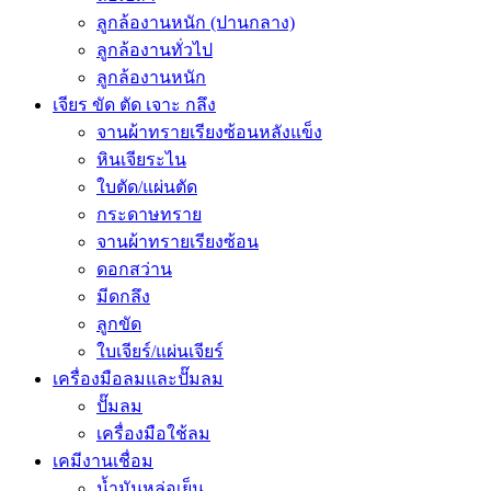
ลูกล้องานหนัก (ปานกลาง)
ลูกล้องานทั่วไป
ลูกล้องานหนัก
เจียร ขัด ตัด เจาะ กลึง
จานผ้าทรายเรียงซ้อนหลังแข็ง
หินเจียระไน
ใบตัด/แผ่นตัด
กระดาษทราย
จานผ้าทรายเรียงซ้อน
ดอกสว่าน
มีดกลึง
ลูกขัด
ใบเจียร์/แผ่นเจียร์
เครื่องมือลมและปั๊มลม
ปั๊มลม
เครื่องมือใช้ลม
เคมีงานเชื่อม
น้ำมันหล่อเย็น