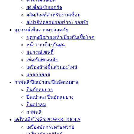
ผงเชื่อมซับเมอร์จ
ผลิตภัณฑ์สำหรับงานเชื่อม
สเปรย์ทดสอบรอยร้าว / รอยรั่ว
อุปกรณ์เพื่อความปลอดภัย
ชุด/ถุงมือ/รองเท้า/ป้องกันเชื้อโรค
หน้ากากป้องกันฝุ่น
อุปกรณ์เซฟตี้
เข็มขัดพยุงหลัง
เครื่องล้างชิ้นส่วนอะไหล่
แอลกอฮอล์
กาพ่นสี/ปืนเป่าลม/ปืนอัดลมยาง
ปืนอัดลมยาง
ปืนเป่าลม ปืนอัดลมยาง
ปืนเป่าลม
กาพ่นสี
เครื่องมือไฟฟ้า/POWER TOOLS
เครื่องขัดกระดาษทราย