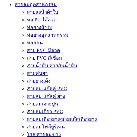
สายลมอุตสาหกรรม
สายส่งน้ำผ้าใบ
ท่อ PU ไส้ลวด
ท่อยางผ้าใบ
ท่อยางอุตสาหกรรม
ท่ออ่อน
สาย PVC มีลวด
สาย PVC มีเชือก
สายน้ำมัน สายกันน้ำมัน
สายพ่นยา
สายยางเด้ง
สายลม-แก๊สคู่ PVC
สายลม-แก๊สคู่ ยาง
สายลมเจาะปูน
สายลมเดี่ยว PVC
สายลมเดี่ยวยาง/สายแก๊สเดี่ยวยาง
สายลมโพลียูรีเทน
โรล สายลม/ยาง