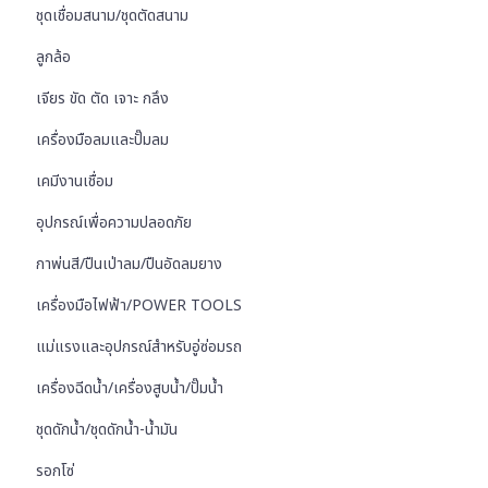
ชุดเชื่อมสนาม/ชุดตัดสนาม
ลูกล้อ
เจียร ขัด ตัด เจาะ กลึง
เครื่องมือลมและปั๊มลม
เคมีงานเชื่อม
อุปกรณ์เพื่อความปลอดภัย
กาพ่นสี/ปืนเป่าลม/ปืนอัดลมยาง
เครื่องมือไฟฟ้า/POWER TOOLS
แม่แรงและอุปกรณ์สำหรับอู่ซ่อมรถ
เครื่องฉีดน้ำ/เครื่องสูบน้ำ/ปั๊มน้ำ
ชุดดักน้ำ/ชุดดักน้ำ-น้ำมัน
รอกโซ่