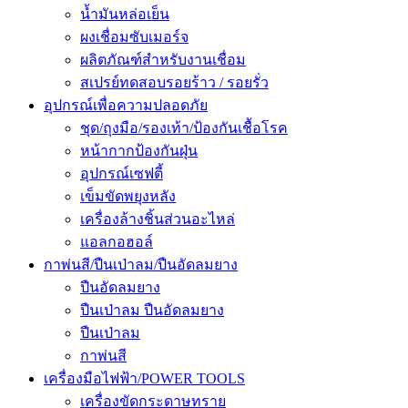
น้ำมันหล่อเย็น
ผงเชื่อมซับเมอร์จ
ผลิตภัณฑ์สำหรับงานเชื่อม
สเปรย์ทดสอบรอยร้าว / รอยรั่ว
อุปกรณ์เพื่อความปลอดภัย
ชุด/ถุงมือ/รองเท้า/ป้องกันเชื้อโรค
หน้ากากป้องกันฝุ่น
อุปกรณ์เซฟตี้
เข็มขัดพยุงหลัง
เครื่องล้างชิ้นส่วนอะไหล่
แอลกอฮอล์
กาพ่นสี/ปืนเป่าลม/ปืนอัดลมยาง
ปืนอัดลมยาง
ปืนเป่าลม ปืนอัดลมยาง
ปืนเป่าลม
กาพ่นสี
เครื่องมือไฟฟ้า/POWER TOOLS
เครื่องขัดกระดาษทราย