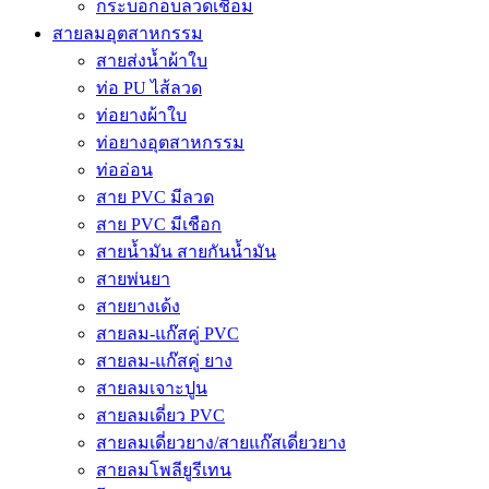
กระบอกอบลวดเชื่อม
สายลมอุตสาหกรรม
สายส่งน้ำผ้าใบ
ท่อ PU ไส้ลวด
ท่อยางผ้าใบ
ท่อยางอุตสาหกรรม
ท่ออ่อน
สาย PVC มีลวด
สาย PVC มีเชือก
สายน้ำมัน สายกันน้ำมัน
สายพ่นยา
สายยางเด้ง
สายลม-แก๊สคู่ PVC
สายลม-แก๊สคู่ ยาง
สายลมเจาะปูน
สายลมเดี่ยว PVC
สายลมเดี่ยวยาง/สายแก๊สเดี่ยวยาง
สายลมโพลียูรีเทน