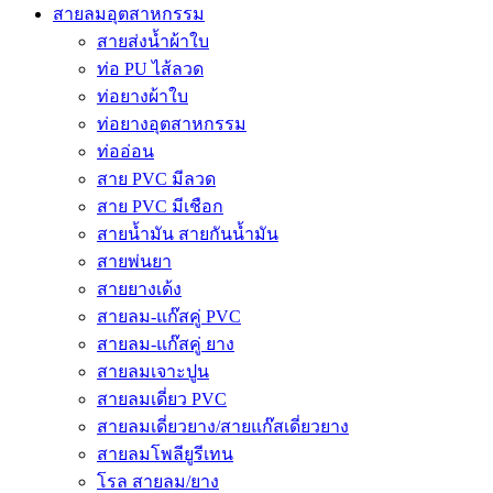
สายลมอุตสาหกรรม
สายส่งน้ำผ้าใบ
ท่อ PU ไส้ลวด
ท่อยางผ้าใบ
ท่อยางอุตสาหกรรม
ท่ออ่อน
สาย PVC มีลวด
สาย PVC มีเชือก
สายน้ำมัน สายกันน้ำมัน
สายพ่นยา
สายยางเด้ง
สายลม-แก๊สคู่ PVC
สายลม-แก๊สคู่ ยาง
สายลมเจาะปูน
สายลมเดี่ยว PVC
สายลมเดี่ยวยาง/สายแก๊สเดี่ยวยาง
สายลมโพลียูรีเทน
โรล สายลม/ยาง