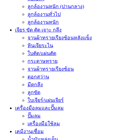
ลูกล้องานหนัก (ปานกลาง)
ลูกล้องานทั่วไป
ลูกล้องานหนัก
เจียร ขัด ตัด เจาะ กลึง
จานผ้าทรายเรียงซ้อนหลังแข็ง
หินเจียระไน
ใบตัด/แผ่นตัด
กระดาษทราย
จานผ้าทรายเรียงซ้อน
ดอกสว่าน
มีดกลึง
ลูกขัด
ใบเจียร์/แผ่นเจียร์
เครื่องมือลมและปั๊มลม
ปั๊มลม
เครื่องมือใช้ลม
เคมีงานเชื่อม
น้ำมันหล่อเย็น