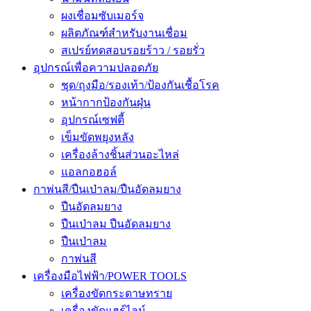
ผงเชื่อมซับเมอร์จ
ผลิตภัณฑ์สำหรับงานเชื่อม
สเปรย์ทดสอบรอยร้าว / รอยรั่ว
อุปกรณ์เพื่อความปลอดภัย
ชุด/ถุงมือ/รองเท้า/ป้องกันเชื้อโรค
หน้ากากป้องกันฝุ่น
อุปกรณ์เซฟตี้
เข็มขัดพยุงหลัง
เครื่องล้างชิ้นส่วนอะไหล่
แอลกอฮอล์
กาพ่นสี/ปืนเป่าลม/ปืนอัดลมยาง
ปืนอัดลมยาง
ปืนเป่าลม ปืนอัดลมยาง
ปืนเป่าลม
กาพ่นสี
เครื่องมือไฟฟ้า/POWER TOOLS
เครื่องขัดกระดาษทราย
เครื่องขัดแฮร์ไลน์