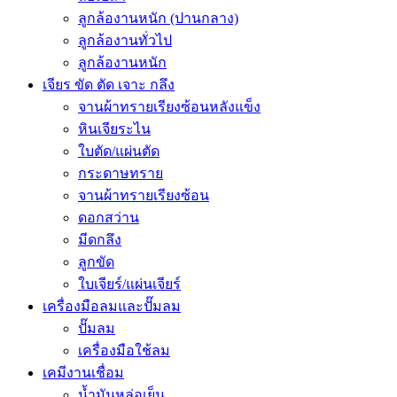
ลูกล้องานหนัก (ปานกลาง)
ลูกล้องานทั่วไป
ลูกล้องานหนัก
เจียร ขัด ตัด เจาะ กลึง
จานผ้าทรายเรียงซ้อนหลังแข็ง
หินเจียระไน
ใบตัด/แผ่นตัด
กระดาษทราย
จานผ้าทรายเรียงซ้อน
ดอกสว่าน
มีดกลึง
ลูกขัด
ใบเจียร์/แผ่นเจียร์
เครื่องมือลมและปั๊มลม
ปั๊มลม
เครื่องมือใช้ลม
เคมีงานเชื่อม
น้ำมันหล่อเย็น