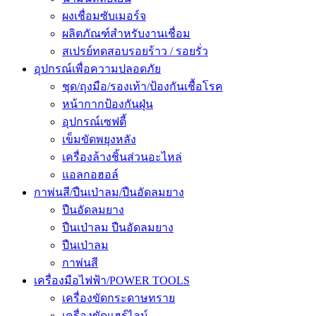
ผงเชื่อมซับเมอร์จ
ผลิตภัณฑ์สำหรับงานเชื่อม
สเปรย์ทดสอบรอยร้าว / รอยรั่ว
อุปกรณ์เพื่อความปลอดภัย
ชุด/ถุงมือ/รองเท้า/ป้องกันเชื้อโรค
หน้ากากป้องกันฝุ่น
อุปกรณ์เซฟตี้
เข็มขัดพยุงหลัง
เครื่องล้างชิ้นส่วนอะไหล่
แอลกอฮอล์
กาพ่นสี/ปืนเป่าลม/ปืนอัดลมยาง
ปืนอัดลมยาง
ปืนเป่าลม ปืนอัดลมยาง
ปืนเป่าลม
กาพ่นสี
เครื่องมือไฟฟ้า/POWER TOOLS
เครื่องขัดกระดาษทราย
เครื่องขัดแฮร์ไลน์