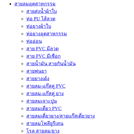
สายลมอุตสาหกรรม
สายส่งน้ำผ้าใบ
ท่อ PU ไส้ลวด
ท่อยางผ้าใบ
ท่อยางอุตสาหกรรม
ท่ออ่อน
สาย PVC มีลวด
สาย PVC มีเชือก
สายน้ำมัน สายกันน้ำมัน
สายพ่นยา
สายยางเด้ง
สายลม-แก๊สคู่ PVC
สายลม-แก๊สคู่ ยาง
สายลมเจาะปูน
สายลมเดี่ยว PVC
สายลมเดี่ยวยาง/สายแก๊สเดี่ยวยาง
สายลมโพลียูรีเทน
โรล สายลม/ยาง