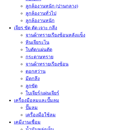
ลูกล้องานหนัก (ปานกลาง)
ลูกล้องานทั่วไป
ลูกล้องานหนัก
เจียร ขัด ตัด เจาะ กลึง
จานผ้าทรายเรียงซ้อนหลังแข็ง
หินเจียระไน
ใบตัด/แผ่นตัด
กระดาษทราย
จานผ้าทรายเรียงซ้อน
ดอกสว่าน
มีดกลึง
ลูกขัด
ใบเจียร์/แผ่นเจียร์
เครื่องมือลมและปั๊มลม
ปั๊มลม
เครื่องมือใช้ลม
เคมีงานเชื่อม
น้ำมันหล่อเย็น