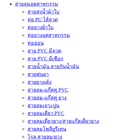
สายลมอุตสาหกรรม
สายส่งน้ำผ้าใบ
ท่อ PU ไส้ลวด
ท่อยางผ้าใบ
ท่อยางอุตสาหกรรม
ท่ออ่อน
สาย PVC มีลวด
สาย PVC มีเชือก
สายน้ำมัน สายกันน้ำมัน
สายพ่นยา
สายยางเด้ง
สายลม-แก๊สคู่ PVC
สายลม-แก๊สคู่ ยาง
สายลมเจาะปูน
สายลมเดี่ยว PVC
สายลมเดี่ยวยาง/สายแก๊สเดี่ยวยาง
สายลมโพลียูรีเทน
โรล สายลม/ยาง