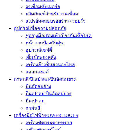
ผงเชื่อมซับเมอร์จ
ผลิตภัณฑ์สำหรับงานเชื่อม
สเปรย์ทดสอบรอยร้าว / รอยรั่ว
อุปกรณ์เพื่อความปลอดภัย
ชุด/ถุงมือ/รองเท้า/ป้องกันเชื้อโรค
หน้ากากป้องกันฝุ่น
อุปกรณ์เซฟตี้
เข็มขัดพยุงหลัง
เครื่องล้างชิ้นส่วนอะไหล่
แอลกอฮอล์
กาพ่นสี/ปืนเป่าลม/ปืนอัดลมยาง
ปืนอัดลมยาง
ปืนเป่าลม ปืนอัดลมยาง
ปืนเป่าลม
กาพ่นสี
เครื่องมือไฟฟ้า/POWER TOOLS
เครื่องขัดกระดาษทราย
เครื่องขัดแฮร์ไลน์