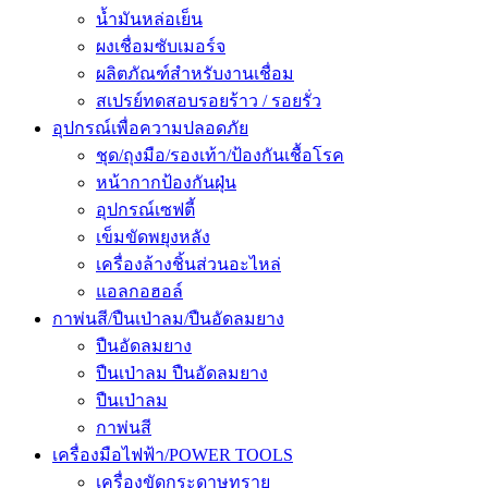
น้ำมันหล่อเย็น
ผงเชื่อมซับเมอร์จ
ผลิตภัณฑ์สำหรับงานเชื่อม
สเปรย์ทดสอบรอยร้าว / รอยรั่ว
อุปกรณ์เพื่อความปลอดภัย
ชุด/ถุงมือ/รองเท้า/ป้องกันเชื้อโรค
หน้ากากป้องกันฝุ่น
อุปกรณ์เซฟตี้
เข็มขัดพยุงหลัง
เครื่องล้างชิ้นส่วนอะไหล่
แอลกอฮอล์
กาพ่นสี/ปืนเป่าลม/ปืนอัดลมยาง
ปืนอัดลมยาง
ปืนเป่าลม ปืนอัดลมยาง
ปืนเป่าลม
กาพ่นสี
เครื่องมือไฟฟ้า/POWER TOOLS
เครื่องขัดกระดาษทราย