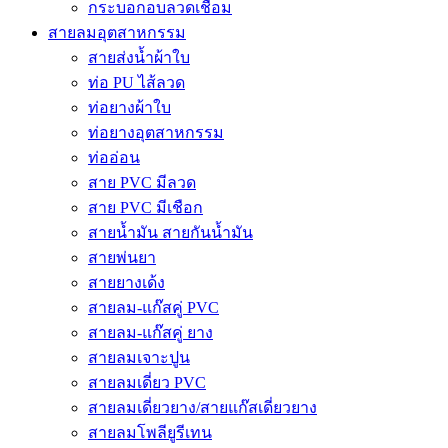
กระบอกอบลวดเชื่อม
สายลมอุตสาหกรรม
สายส่งน้ำผ้าใบ
ท่อ PU ไส้ลวด
ท่อยางผ้าใบ
ท่อยางอุตสาหกรรม
ท่ออ่อน
สาย PVC มีลวด
สาย PVC มีเชือก
สายน้ำมัน สายกันน้ำมัน
สายพ่นยา
สายยางเด้ง
สายลม-แก๊สคู่ PVC
สายลม-แก๊สคู่ ยาง
สายลมเจาะปูน
สายลมเดี่ยว PVC
สายลมเดี่ยวยาง/สายแก๊สเดี่ยวยาง
สายลมโพลียูรีเทน