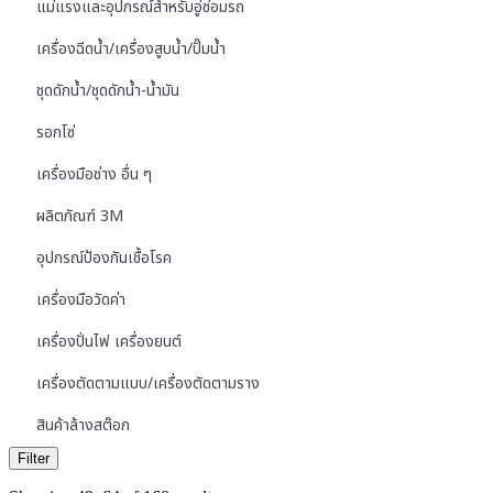
แม่แรงและอุปกรณ์สำหรับอู่ซ่อมรถ
เครื่องฉีดน้ำ/เครื่องสูบน้ำ/ปั๊มน้ำ
ชุดดักน้ำ/ชุดดักน้ำ-น้ำมัน
รอกโซ่
เครื่องมือช่าง อื่น ๆ
ผลิตภัณฑ์ 3M
อุปกรณ์ป้องกันเชื้อโรค
เครื่องมือวัดค่า
เครื่องปั่นไฟ เครื่องยนต์
เครื่องตัดตามแบบ/เครื่องตัดตามราง
สินค้าล้างสต๊อก
Filter