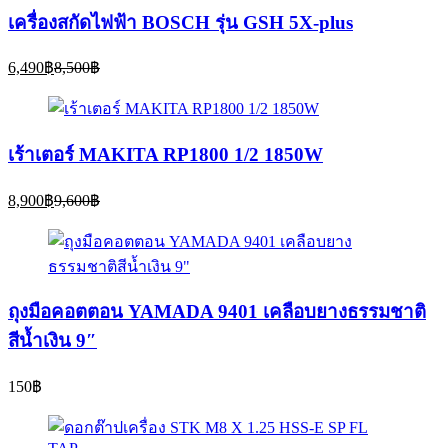
เครื่องสกัดไฟฟ้า BOSCH รุ่น GSH 5X-plus
Current
Original
6,490
฿
8,500
฿
price
price
is:
was:
6,490฿.
8,500฿.
เร้าเตอร์ MAKITA RP1800 1/2 1850W
Current
Original
8,900
฿
9,600
฿
price
price
is:
was:
8,900฿.
9,600฿.
ถุงมือคอตตอน YAMADA 9401 เคลือบยางธรรมชาติ
สีน้ำเงิน 9″
150
฿