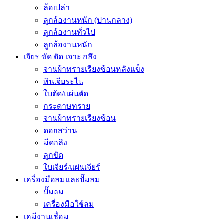
ล้อเปล่า
ลูกล้องานหนัก (ปานกลาง)
ลูกล้องานทั่วไป
ลูกล้องานหนัก
เจียร ขัด ตัด เจาะ กลึง
จานผ้าทรายเรียงซ้อนหลังแข็ง
หินเจียระไน
ใบตัด/แผ่นตัด
กระดาษทราย
จานผ้าทรายเรียงซ้อน
ดอกสว่าน
มีดกลึง
ลูกขัด
ใบเจียร์/แผ่นเจียร์
เครื่องมือลมและปั๊มลม
ปั๊มลม
เครื่องมือใช้ลม
เคมีงานเชื่อม