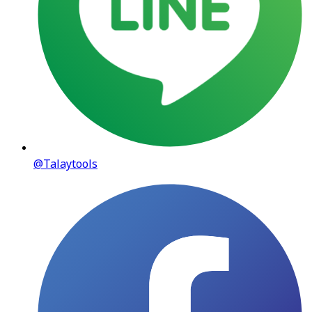
@Talaytools