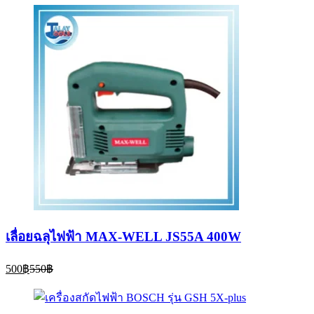
เลื่อยฉลุไฟฟ้า MAX-WELL JS55A 400W
Current
Original
500
฿
550
฿
price
price
is:
was:
500฿.
550฿.