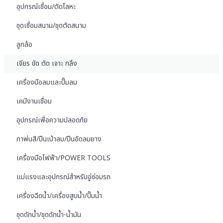
อุปกรณ์เชื่อม/ตัดโลหะ
ชุดเชื่อมสนาม/ชุดตัดสนาม
ลูกล้อ
เจียร ขัด ตัด เจาะ กลึง
เครื่องมือลมและปั๊มลม
เคมีงานเชื่อม
อุปกรณ์เพื่อความปลอดภัย
กาพ่นสี/ปืนเป่าลม/ปืนอัดลมยาง
เครื่องมือไฟฟ้า/POWER TOOLS
แม่แรงและอุปกรณ์สำหรับอู่ซ่อมรถ
เครื่องฉีดน้ำ/เครื่องสูบน้ำ/ปั๊มน้ำ
ชุดดักน้ำ/ชุดดักน้ำ-น้ำมัน