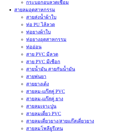
กระบอกอบลวดเชื่อม
สายลมอุตสาหกรรม
สายส่งน้ำผ้าใบ
ท่อ PU ไส้ลวด
ท่อยางผ้าใบ
ท่อยางอุตสาหกรรม
ท่ออ่อน
สาย PVC มีลวด
สาย PVC มีเชือก
สายน้ำมัน สายกันน้ำมัน
สายพ่นยา
สายยางเด้ง
สายลม-แก๊สคู่ PVC
สายลม-แก๊สคู่ ยาง
สายลมเจาะปูน
สายลมเดี่ยว PVC
สายลมเดี่ยวยาง/สายแก๊สเดี่ยวยาง
สายลมโพลียูรีเทน