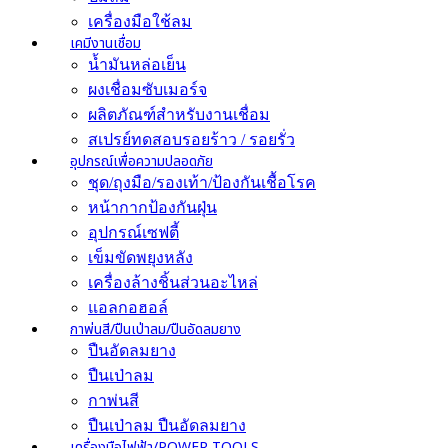
เครื่องมือใช้ลม
เคมีงานเชื่อม
น้ำมันหล่อเย็น
ผงเชื่อมซับเมอร์จ
ผลิตภัณฑ์สำหรับงานเชื่อม
สเปรย์ทดสอบรอยร้าว / รอยรั่ว
อุปกรณ์เพื่อความปลอดภัย
ชุด/ถุงมือ/รองเท้า/ป้องกันเชื้อโรค
หน้ากากป้องกันฝุ่น
อุปกรณ์เซฟตี้
เข็มขัดพยุงหลัง
เครื่องล้างชิ้นส่วนอะไหล่
แอลกอฮอล์
กาพ่นสี/ปืนเป่าลม/ปืนอัดลมยาง
ปืนอัดลมยาง
ปืนเป่าลม
กาพ่นสี
ปืนเป่าลม ปืนอัดลมยาง
เครื่องมือไฟฟ้า/POWER TOOLS