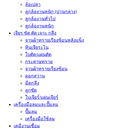
ล้อเปล่า
ลูกล้องานหนัก (ปานกลาง)
ลูกล้องานทั่วไป
ลูกล้องานหนัก
เจียร ขัด ตัด เจาะ กลึง
จานผ้าทรายเรียงซ้อนหลังแข็ง
หินเจียระไน
ใบตัด/แผ่นตัด
กระดาษทราย
จานผ้าทรายเรียงซ้อน
ดอกสว่าน
มีดกลึง
ลูกขัด
ใบเจียร์/แผ่นเจียร์
เครื่องมือลมและปั๊มลม
ปั๊มลม
เครื่องมือใช้ลม
เคมีงานเชื่อม