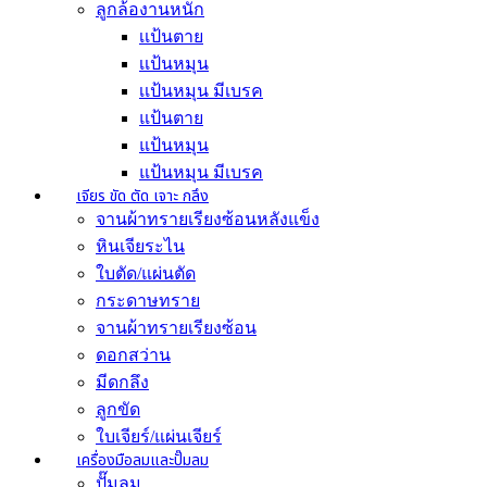
ลูกล้องานหนัก
เเป้นตาย
เเป้นหมุน
เเป้นหมุน มีเบรค
แป้นตาย
แป้นหมุน
แป้นหมุน มีเบรค
เจียร ขัด ตัด เจาะ กลึง
จานผ้าทรายเรียงซ้อนหลังแข็ง
หินเจียระไน
ใบตัด/แผ่นตัด
กระดาษทราย
จานผ้าทรายเรียงซ้อน
ดอกสว่าน
มีดกลึง
ลูกขัด
ใบเจียร์/แผ่นเจียร์
เครื่องมือลมและปั๊มลม
ปั๊มลม