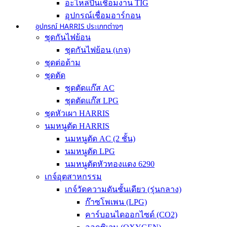
อะไหล่ปืนเชื่อมงาน TIG
อุปกรณ์เชื่อมอาร์กอน
อุปกรณ์ HARRIS ประเภทต่างๆ
ชุดกันไฟย้อน
ชุดกันไฟย้อน (เกจ)
ชุดต่อด้าม
ชุดตัด
ชุดตัดแก๊ส AC
ชุดตัดแก๊ส LPG
ชุดหัวเผา HARRIS
นมหนูตัด HARRIS
นมหนูตัด AC (2 ชั้น)
นมหนูตัด LPG
นมหนูตัดหัวทองแดง 6290
เกจ์อุตสาหกรรม
เกจ์วัดความดันชั้นเดียว (รุ่นกลาง)
ก๊าซโพเพน (LPG)
คาร์บอนไดออกไซด์ (CO2)