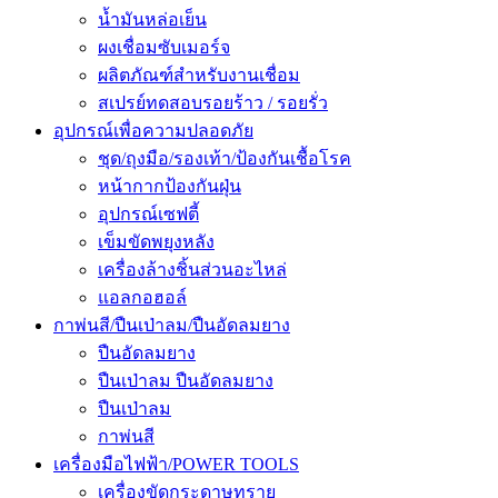
น้ำมันหล่อเย็น
ผงเชื่อมซับเมอร์จ
ผลิตภัณฑ์สำหรับงานเชื่อม
สเปรย์ทดสอบรอยร้าว / รอยรั่ว
อุปกรณ์เพื่อความปลอดภัย
ชุด/ถุงมือ/รองเท้า/ป้องกันเชื้อโรค
หน้ากากป้องกันฝุ่น
อุปกรณ์เซฟตี้
เข็มขัดพยุงหลัง
เครื่องล้างชิ้นส่วนอะไหล่
แอลกอฮอล์
กาพ่นสี/ปืนเป่าลม/ปืนอัดลมยาง
ปืนอัดลมยาง
ปืนเป่าลม ปืนอัดลมยาง
ปืนเป่าลม
กาพ่นสี
เครื่องมือไฟฟ้า/POWER TOOLS
เครื่องขัดกระดาษทราย