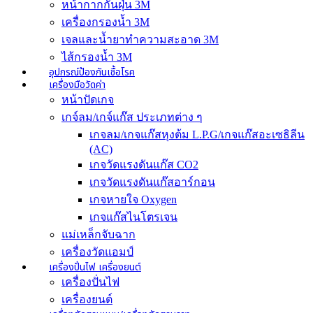
หน้ากากกันฝุ่น 3M
เครื่องกรองน้ำ 3M
เจลและน้ำยาทำความสะอาด 3M
ไส้กรองน้ำ 3M
อุปกรณ์ป้องกันเชื้อโรค
เครื่องมือวัดค่า
หน้าปัดเกจ
เกจ์ลม/เกจ์แก๊ส ประเภทต่าง ๆ
เกจลม/เกจแก๊สหุงต้ม L.P.G/เกจแก๊สอะเซธิลีน
(AC)
เกจวัดแรงดันแก๊ส CO2
เกจวัดแรงดันแก๊สอาร์กอน
เกจหายใจ Oxygen
เกจแก๊สไนโตรเจน
แม่เหล็กจับฉาก
เครื่องวัดแอมป์
เครื่องปั่นไฟ เครื่องยนต์
เครื่องปั่นไฟ
เครื่องยนต์