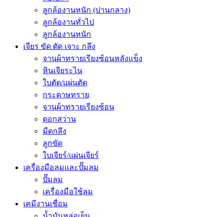
ลูกล้องานหนัก (ปานกลาง)
ลูกล้องานทั่วไป
ลูกล้องานหนัก
เจียร ขัด ตัด เจาะ กลึง
จานผ้าทรายเรียงซ้อนหลังแข็ง
หินเจียระไน
ใบตัด/แผ่นตัด
กระดาษทราย
จานผ้าทรายเรียงซ้อน
ดอกสว่าน
มีดกลึง
ลูกขัด
ใบเจียร์/แผ่นเจียร์
เครื่องมือลมและปั๊มลม
ปั๊มลม
เครื่องมือใช้ลม
เคมีงานเชื่อม
น้ำมันหล่อเย็น