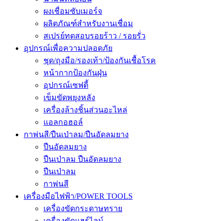
ผงเชื่อมซับเมอร์จ
ผลิตภัณฑ์สำหรับงานเชื่อม
สเปรย์ทดสอบรอยร้าว / รอยรั่ว
อุปกรณ์เพื่อความปลอดภัย
ชุด/ถุงมือ/รองเท้า/ป้องกันเชื้อโรค
หน้ากากป้องกันฝุ่น
อุปกรณ์เซฟตี้
เข็มขัดพยุงหลัง
เครื่องล้างชิ้นส่วนอะไหล่
แอลกอฮอล์
กาพ่นสี/ปืนเป่าลม/ปืนอัดลมยาง
ปืนอัดลมยาง
ปืนเป่าลม ปืนอัดลมยาง
ปืนเป่าลม
กาพ่นสี
เครื่องมือไฟฟ้า/POWER TOOLS
เครื่องขัดกระดาษทราย
เครื่องขัดแฮร์ไลน์