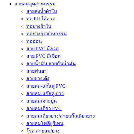
สายลมอุตสาหกรรม
สายส่งน้ำผ้าใบ
ท่อ PU ไส้ลวด
ท่อยางผ้าใบ
ท่อยางอุตสาหกรรม
ท่ออ่อน
สาย PVC มีลวด
สาย PVC มีเชือก
สายน้ำมัน สายกันน้ำมัน
สายพ่นยา
สายยางเด้ง
สายลม-แก๊สคู่ PVC
สายลม-แก๊สคู่ ยาง
สายลมเจาะปูน
สายลมเดี่ยว PVC
สายลมเดี่ยวยาง/สายแก๊สเดี่ยวยาง
สายลมโพลียูรีเทน
โรล สายลม/ยาง