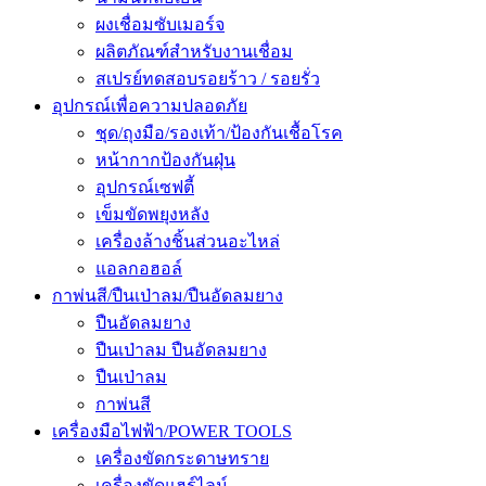
ผงเชื่อมซับเมอร์จ
ผลิตภัณฑ์สำหรับงานเชื่อม
สเปรย์ทดสอบรอยร้าว / รอยรั่ว
อุปกรณ์เพื่อความปลอดภัย
ชุด/ถุงมือ/รองเท้า/ป้องกันเชื้อโรค
หน้ากากป้องกันฝุ่น
อุปกรณ์เซฟตี้
เข็มขัดพยุงหลัง
เครื่องล้างชิ้นส่วนอะไหล่
แอลกอฮอล์
กาพ่นสี/ปืนเป่าลม/ปืนอัดลมยาง
ปืนอัดลมยาง
ปืนเป่าลม ปืนอัดลมยาง
ปืนเป่าลม
กาพ่นสี
เครื่องมือไฟฟ้า/POWER TOOLS
เครื่องขัดกระดาษทราย
เครื่องขัดแฮร์ไลน์