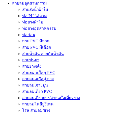
สายลมอุตสาหกรรม
สายส่งน้ำผ้าใบ
ท่อ PU ไส้ลวด
ท่อยางผ้าใบ
ท่อยางอุตสาหกรรม
ท่ออ่อน
สาย PVC มีลวด
สาย PVC มีเชือก
สายน้ำมัน สายกันน้ำมัน
สายพ่นยา
สายยางเด้ง
สายลม-แก๊สคู่ PVC
สายลม-แก๊สคู่ ยาง
สายลมเจาะปูน
สายลมเดี่ยว PVC
สายลมเดี่ยวยาง/สายแก๊สเดี่ยวยาง
สายลมโพลียูรีเทน
โรล สายลม/ยาง