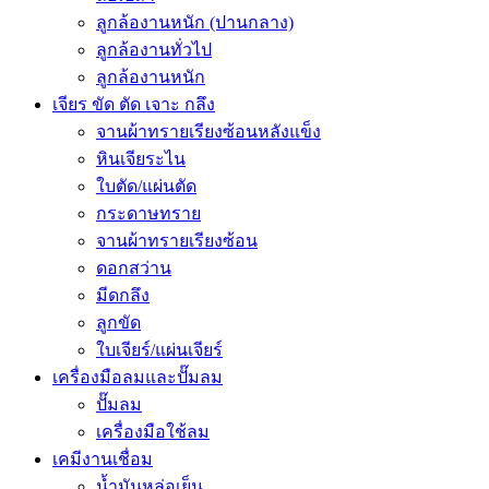
ลูกล้องานหนัก (ปานกลาง)
ลูกล้องานทั่วไป
ลูกล้องานหนัก
เจียร ขัด ตัด เจาะ กลึง
จานผ้าทรายเรียงซ้อนหลังแข็ง
หินเจียระไน
ใบตัด/แผ่นตัด
กระดาษทราย
จานผ้าทรายเรียงซ้อน
ดอกสว่าน
มีดกลึง
ลูกขัด
ใบเจียร์/แผ่นเจียร์
เครื่องมือลมและปั๊มลม
ปั๊มลม
เครื่องมือใช้ลม
เคมีงานเชื่อม
น้ำมันหล่อเย็น