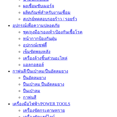
ผงเชื่อมซับเมอร์จ
ผลิตภัณฑ์สำหรับงานเชื่อม
สเปรย์ทดสอบรอยร้าว / รอยรั่ว
อุปกรณ์เพื่อความปลอดภัย
ชุด/ถุงมือ/รองเท้า/ป้องกันเชื้อโรค
หน้ากากป้องกันฝุ่น
อุปกรณ์เซฟตี้
เข็มขัดพยุงหลัง
เครื่องล้างชิ้นส่วนอะไหล่
แอลกอฮอล์
กาพ่นสี/ปืนเป่าลม/ปืนอัดลมยาง
ปืนอัดลมยาง
ปืนเป่าลม ปืนอัดลมยาง
ปืนเป่าลม
กาพ่นสี
เครื่องมือไฟฟ้า/POWER TOOLS
เครื่องขัดกระดาษทราย
เครื่องขัดแฮร์ไลน์