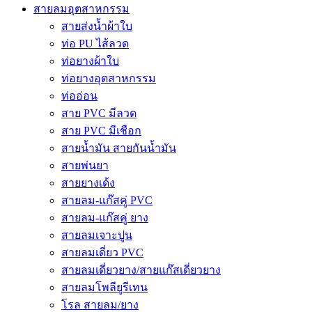
สายลมอุตสาหกรรม
สายส่งน้ำผ้าใบ
ท่อ PU ไส้ลวด
ท่อยางผ้าใบ
ท่อยางอุตสาหกรรม
ท่ออ่อน
สาย PVC มีลวด
สาย PVC มีเชือก
สายน้ำมัน สายกันน้ำมัน
สายพ่นยา
สายยางเด้ง
สายลม-แก๊สคู่ PVC
สายลม-แก๊สคู่ ยาง
สายลมเจาะปูน
สายลมเดี่ยว PVC
สายลมเดี่ยวยาง/สายแก๊สเดี่ยวยาง
สายลมโพลียูรีเทน
โรล สายลม/ยาง