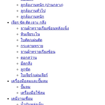
ลูกล้องานหนัก (ปานกลาง)
ลูกล้องานทั่วไป
ลูกล้องานหนัก
เจียร ขัด ตัด เจาะ กลึง
จานผ้าทรายเรียงซ้อนหลังแข็ง
หินเจียระไน
ใบตัด/แผ่นตัด
กระดาษทราย
จานผ้าทรายเรียงซ้อน
ดอกสว่าน
มีดกลึง
ลูกขัด
ใบเจียร์/แผ่นเจียร์
เครื่องมือลมและปั๊มลม
ปั๊มลม
เครื่องมือใช้ลม
เคมีงานเชื่อม
น้ำมันหล่อเย็น