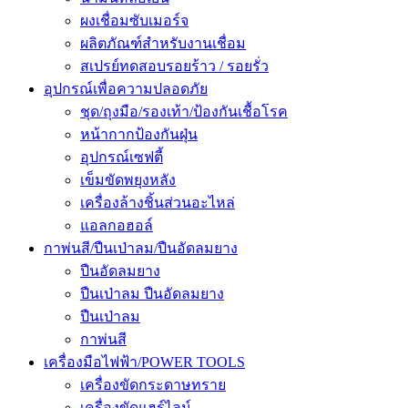
ผงเชื่อมซับเมอร์จ
ผลิตภัณฑ์สำหรับงานเชื่อม
สเปรย์ทดสอบรอยร้าว / รอยรั่ว
อุปกรณ์เพื่อความปลอดภัย
ชุด/ถุงมือ/รองเท้า/ป้องกันเชื้อโรค
หน้ากากป้องกันฝุ่น
อุปกรณ์เซฟตี้
เข็มขัดพยุงหลัง
เครื่องล้างชิ้นส่วนอะไหล่
แอลกอฮอล์
กาพ่นสี/ปืนเป่าลม/ปืนอัดลมยาง
ปืนอัดลมยาง
ปืนเป่าลม ปืนอัดลมยาง
ปืนเป่าลม
กาพ่นสี
เครื่องมือไฟฟ้า/POWER TOOLS
เครื่องขัดกระดาษทราย
เครื่องขัดแฮร์ไลน์