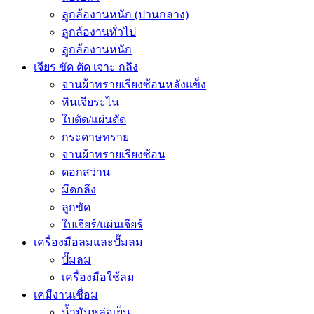
ลูกล้องานหนัก (ปานกลาง)
ลูกล้องานทั่วไป
ลูกล้องานหนัก
เจียร ขัด ตัด เจาะ กลึง
จานผ้าทรายเรียงซ้อนหลังแข็ง
หินเจียระไน
ใบตัด/แผ่นตัด
กระดาษทราย
จานผ้าทรายเรียงซ้อน
ดอกสว่าน
มีดกลึง
ลูกขัด
ใบเจียร์/แผ่นเจียร์
เครื่องมือลมและปั๊มลม
ปั๊มลม
เครื่องมือใช้ลม
เคมีงานเชื่อม
น้ำมันหล่อเย็น