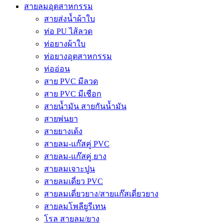
สายลมอุตสาหกรรม
สายส่งน้ำผ้าใบ
ท่อ PU ไส้ลวด
ท่อยางผ้าใบ
ท่อยางอุตสาหกรรม
ท่ออ่อน
สาย PVC มีลวด
สาย PVC มีเชือก
สายน้ำมัน สายกันน้ำมัน
สายพ่นยา
สายยางเด้ง
สายลม-แก๊สคู่ PVC
สายลม-แก๊สคู่ ยาง
สายลมเจาะปูน
สายลมเดี่ยว PVC
สายลมเดี่ยวยาง/สายแก๊สเดี่ยวยาง
สายลมโพลียูรีเทน
โรล สายลม/ยาง