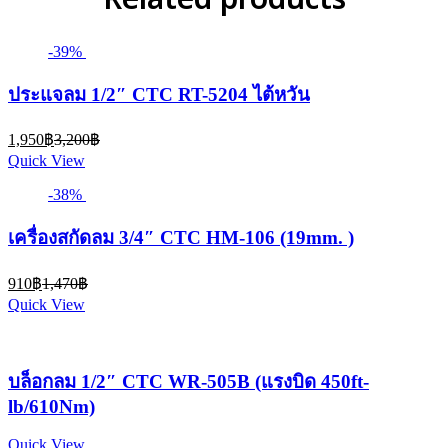
Related products
-39%
ประแจลม 1/2″ CTC RT-5204 ไต้หวัน
Current
Original
1,950
฿
3,200
฿
price
price
Quick View
is:
was:
1,950฿.
3,200฿.
-38%
เครื่องสกัดลม 3/4″ CTC HM-106 (19mm. )
Current
Original
910
฿
1,470
฿
price
price
Quick View
is:
was:
910฿.
1,470฿.
บล็อกลม 1/2″ CTC WR-505B (แรงบิด 450ft-
lb/610Nm)
Quick View