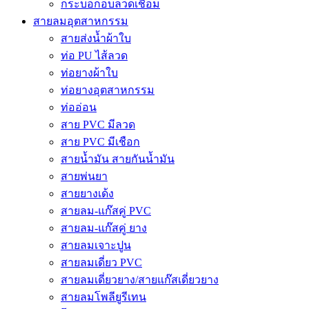
กระบอกอบลวดเชื่อม
สายลมอุตสาหกรรม
สายส่งน้ำผ้าใบ
ท่อ PU ไส้ลวด
ท่อยางผ้าใบ
ท่อยางอุตสาหกรรม
ท่ออ่อน
สาย PVC มีลวด
สาย PVC มีเชือก
สายน้ำมัน สายกันน้ำมัน
สายพ่นยา
สายยางเด้ง
สายลม-แก๊สคู่ PVC
สายลม-แก๊สคู่ ยาง
สายลมเจาะปูน
สายลมเดี่ยว PVC
สายลมเดี่ยวยาง/สายแก๊สเดี่ยวยาง
สายลมโพลียูรีเทน