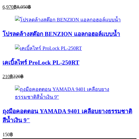
Current
Original
6,970
฿
8,050
฿
price
price
is:
was:
6,970฿.
8,050฿.
โปรลดล้างสต๊อก BENZION แอลกอฮอล์เเบบน้ำ
เคเบิ้ลไทร์ ProLock PL-250RT
Current
Original
210
฿
220
฿
price
price
is:
was:
210฿.
220฿.
ถุงมือคอตตอน YAMADA 9401 เคลือบยางธรรมชาติ
สีน้ำเงิน 9″
150
฿