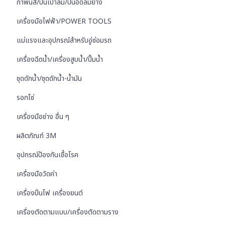
กาพ่นสี/ปืนเป่าลม/ปืนอัดลมยาง
เครื่องมือไฟฟ้า/POWER TOOLS
แม่แรงและอุปกรณ์สำหรับอู่ซ่อมรถ
เครื่องฉีดน้ำ/เครื่องสูบน้ำ/ปั๊มน้ำ
ชุดดักน้ำ/ชุดดักน้ำ-น้ำมัน
รอกโซ่
เครื่องมือช่าง อื่น ๆ
ผลิตภัณฑ์ 3M
อุปกรณ์ป้องกันเชื้อโรค
เครื่องมือวัดค่า
เครื่องปั่นไฟ เครื่องยนต์
เครื่องตัดตามแบบ/เครื่องตัดตามราง