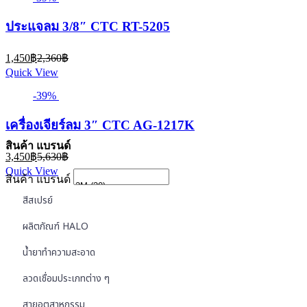
ประแจลม 3/8″ CTC RT-5205
Current
Original
1,450
฿
2,360
฿
price
price
Quick View
is:
was:
1,450฿.
2,360฿.
-39%
เครื่องเจียร์ลม 3″ CTC AG-1217K
สินค้า แบรนด์
Current
Original
3,450
฿
5,630
฿
price
price
Quick View
is:
was:
สินค้า แบรนด์
3,450฿.
5,630฿.
สีสเปรย์
ผลิตภัณฑ์ HALO
น้ำยาทำความสะอาด
ลวดเชื่อมประเภทต่าง ๆ
สายอุตสาหกรรม