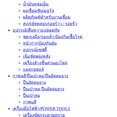
น้ำมันหล่อเย็น
ผงเชื่อมซับเมอร์จ
ผลิตภัณฑ์สำหรับงานเชื่อม
สเปรย์ทดสอบรอยร้าว / รอยรั่ว
อุปกรณ์เพื่อความปลอดภัย
ชุด/ถุงมือ/รองเท้า/ป้องกันเชื้อโรค
หน้ากากป้องกันฝุ่น
อุปกรณ์เซฟตี้
เข็มขัดพยุงหลัง
เครื่องล้างชิ้นส่วนอะไหล่
แอลกอฮอล์
กาพ่นสี/ปืนเป่าลม/ปืนอัดลมยาง
ปืนอัดลมยาง
ปืนเป่าลม ปืนอัดลมยาง
ปืนเป่าลม
กาพ่นสี
เครื่องมือไฟฟ้า/POWER TOOLS
เครื่องขัดกระดาษทราย