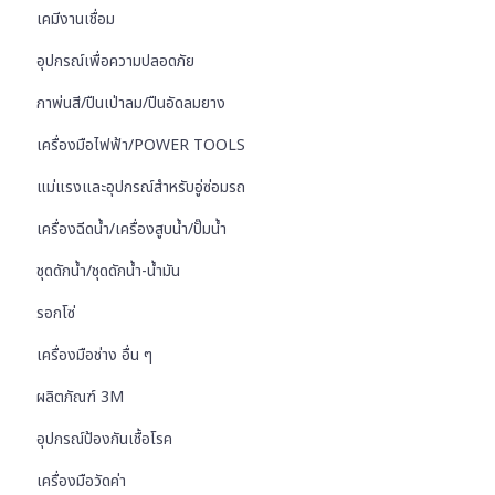
เคมีงานเชื่อม
อุปกรณ์เพื่อความปลอดภัย
กาพ่นสี/ปืนเป่าลม/ปืนอัดลมยาง
เครื่องมือไฟฟ้า/POWER TOOLS
แม่แรงและอุปกรณ์สำหรับอู่ซ่อมรถ
เครื่องฉีดน้ำ/เครื่องสูบน้ำ/ปั๊มน้ำ
ชุดดักน้ำ/ชุดดักน้ำ-น้ำมัน
รอกโซ่
เครื่องมือช่าง อื่น ๆ
ผลิตภัณฑ์ 3M
อุปกรณ์ป้องกันเชื้อโรค
เครื่องมือวัดค่า