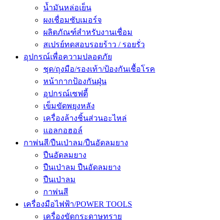
น้ำมันหล่อเย็น
ผงเชื่อมซับเมอร์จ
ผลิตภัณฑ์สำหรับงานเชื่อม
สเปรย์ทดสอบรอยร้าว / รอยรั่ว
อุปกรณ์เพื่อความปลอดภัย
ชุด/ถุงมือ/รองเท้า/ป้องกันเชื้อโรค
หน้ากากป้องกันฝุ่น
อุปกรณ์เซฟตี้
เข็มขัดพยุงหลัง
เครื่องล้างชิ้นส่วนอะไหล่
แอลกอฮอล์
กาพ่นสี/ปืนเป่าลม/ปืนอัดลมยาง
ปืนอัดลมยาง
ปืนเป่าลม ปืนอัดลมยาง
ปืนเป่าลม
กาพ่นสี
เครื่องมือไฟฟ้า/POWER TOOLS
เครื่องขัดกระดาษทราย