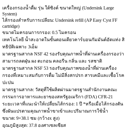
เครื่องกรองน้ำดื่ม รุ่น ใต้ซิงค์ ขนาดใหญ่ (Undersink Large
System)
ไส้กรองสำหรับการเปลียน: Undersink refill (AP Easy Cyst FF
cartridge)
ขนาดไมครอนการกรอง: 0.5 ไมครอน
เทคโนโลยี น้ำสะอาดในขั้นตอนเดียวคาร์บอนกัมมันต์อัดแท่ง สิ
ทธิบัติเฉพาะ 3เอ็ม
มาตรฐานสากล NSF 42 รองรับคุณภาพน้ำที่ผ่านเครื่องกรองว่า
สามารถลดฝุ่น ผง ตะกอน คลอรีน กลิ่น และ รสชาติ
มาตรฐานสากล NSF 53 รองรับคุณภาพของน้ำที่ผ่านเครื่อง
กรองที่เหมาะสมกับการดื่ม ไม่มีสิ่งสกปรก สารเคมีและเชื้อโรค
ปะปน
มาตรฐานสากล: วัสดุที่ใช้ผลิตผ่านมาตรฐานสำนักงานคณะ
กรรมการอาหารและยาของสหรัฐอเมริกา (FDA) CFR-21
ระยะเวลาที่แนะนำให้เปลื่ยนไส้กรอง: 1 ปี *หรือเมื่อไส้กรองตัน
ซึ่งผันแปรตามคุณภาพน้ำขาเข้าและปริมาณการใช้น้ำ
ขนาด: 9×38.1 ซม (กว้างx สูง)
อุณภูมิสูงสุด: 37.8 องศาเซลเซียส