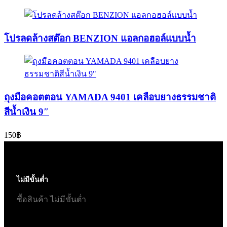
โปรลดล้างสต๊อก BENZION แอลกอฮอล์เเบบน้ำ
ถุงมือคอตตอน YAMADA 9401 เคลือบยางธรรมชาติ
สีน้ำเงิน 9″
150
฿
ไม่มีขั้นต่ำ
ซื้อสินค้า ไม่มีขั้นต่ำ