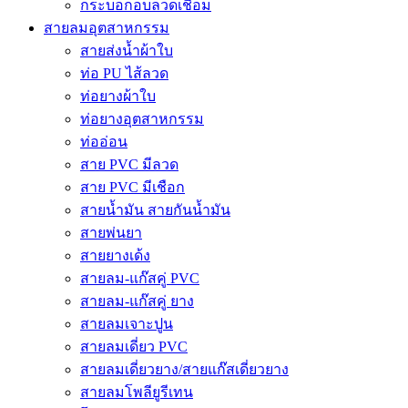
กระบอกอบลวดเชื่อม
สายลมอุตสาหกรรม
สายส่งน้ำผ้าใบ
ท่อ PU ไส้ลวด
ท่อยางผ้าใบ
ท่อยางอุตสาหกรรม
ท่ออ่อน
สาย PVC มีลวด
สาย PVC มีเชือก
สายน้ำมัน สายกันน้ำมัน
สายพ่นยา
สายยางเด้ง
สายลม-แก๊สคู่ PVC
สายลม-แก๊สคู่ ยาง
สายลมเจาะปูน
สายลมเดี่ยว PVC
สายลมเดี่ยวยาง/สายแก๊สเดี่ยวยาง
สายลมโพลียูรีเทน