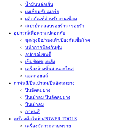
น้ำมันหล่อเย็น
ผงเชื่อมซับเมอร์จ
ผลิตภัณฑ์สำหรับงานเชื่อม
สเปรย์ทดสอบรอยร้าว / รอยรั่ว
อุปกรณ์เพื่อความปลอดภัย
ชุด/ถุงมือ/รองเท้า/ป้องกันเชื้อโรค
หน้ากากป้องกันฝุ่น
อุปกรณ์เซฟตี้
เข็มขัดพยุงหลัง
เครื่องล้างชิ้นส่วนอะไหล่
แอลกอฮอล์
กาพ่นสี/ปืนเป่าลม/ปืนอัดลมยาง
ปืนอัดลมยาง
ปืนเป่าลม ปืนอัดลมยาง
ปืนเป่าลม
กาพ่นสี
เครื่องมือไฟฟ้า/POWER TOOLS
เครื่องขัดกระดาษทราย