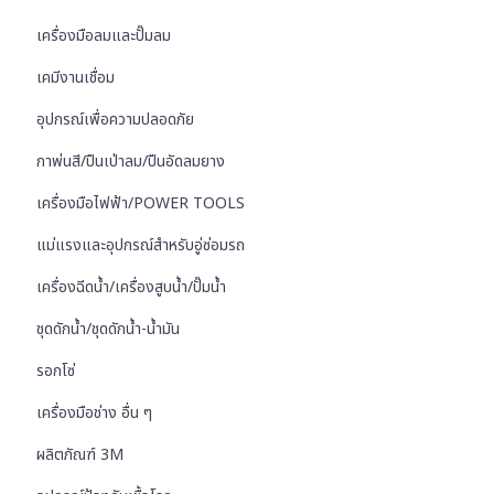
เครื่องมือลมและปั๊มลม
เคมีงานเชื่อม
อุปกรณ์เพื่อความปลอดภัย
กาพ่นสี/ปืนเป่าลม/ปืนอัดลมยาง
เครื่องมือไฟฟ้า/POWER TOOLS
แม่แรงและอุปกรณ์สำหรับอู่ซ่อมรถ
เครื่องฉีดน้ำ/เครื่องสูบน้ำ/ปั๊มน้ำ
ชุดดักน้ำ/ชุดดักน้ำ-น้ำมัน
รอกโซ่
เครื่องมือช่าง อื่น ๆ
ผลิตภัณฑ์ 3M