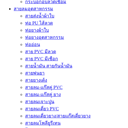
กระบอกอบลวดเชื่อม
สายลมอุตสาหกรรม
สายส่งน้ำผ้าใบ
ท่อ PU ไส้ลวด
ท่อยางผ้าใบ
ท่อยางอุตสาหกรรม
ท่ออ่อน
สาย PVC มีลวด
สาย PVC มีเชือก
สายน้ำมัน สายกันน้ำมัน
สายพ่นยา
สายยางเด้ง
สายลม-แก๊สคู่ PVC
สายลม-แก๊สคู่ ยาง
สายลมเจาะปูน
สายลมเดี่ยว PVC
สายลมเดี่ยวยาง/สายแก๊สเดี่ยวยาง
สายลมโพลียูรีเทน