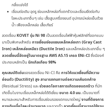
กลึ่งเเจ่งได้
เชื่อมต่อเติม อุดรู ซ่อมเหล้กหล่อที่เเตกร้าวเเละเชื่อมยึดต่อกับ
โลหะประเภทอื่นๆ เช่น เสื้อสูบเครื่องยนต์ อุปกรณ์หล่อเย็นด้วย
น้ำ เฟืองเหล็กหล่อ เสื้อเกียร์
ลวดเชื่อม
KOVET รุ่น Ni 98
เป็นลวดเชื่อมไฟฟ้าหุ้มฟลักซ์ที่ออกแบบ
มาเป็นพิเศษสำหรับ
การเชื่อมซ่อมแซมเหล็กหล่อเทา (Gray Cast
Iron)
เหล็กหล่อเหนียว (Ductile Iron)
และเหล็กหล่อประเภทอื่น ๆ
ลวดเชื่อมนี้จัดอยู่ในมาตรฐาน AWS A5.15 เกรด ENi-CI
ซึ่งมีองค์
ประกอบหลักเป็น
นิกเกิลเกือบ 98%
คุณสมบัติเด่น
ของลวดเชื่อม Ni-CI คือ
การให้แนวเชื่อมที่มีความ
อ่อนตัว (Ductility) สูง
สามารถทนทานต่อความเค้นตกค้าง
(Residual Stress) และ
ช่วยลดโอกาสการเกิดรอยแตกร้าว
ที่มัก
เกิดขึ้นในงานเชื่อมเหล็กหล่อได้ดีเยี่ยม
ขนาด 4.0 มม.
เป็นขนาดที่
หนาและเหมาะสำหรับการเชื่อมซ่อมรอยแตกขนาดใหญ่
งานที่ต้องการ
การเติมเนื้อโลหะจำนวนมาก
และรวดเร็ว
ลวดเชื่อมนี้สามารถใช้งาน