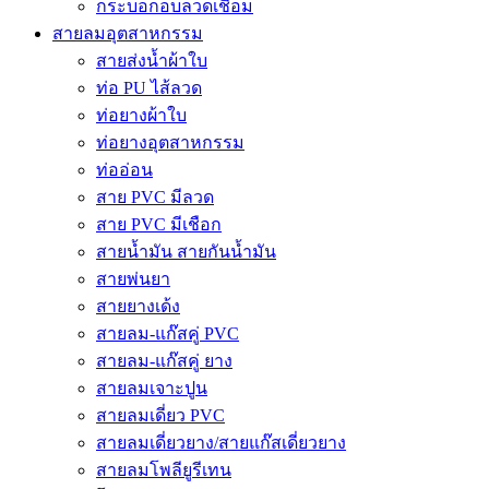
กระบอกอบลวดเชื่อม
สายลมอุตสาหกรรม
สายส่งน้ำผ้าใบ
ท่อ PU ไส้ลวด
ท่อยางผ้าใบ
ท่อยางอุตสาหกรรม
ท่ออ่อน
สาย PVC มีลวด
สาย PVC มีเชือก
สายน้ำมัน สายกันน้ำมัน
สายพ่นยา
สายยางเด้ง
สายลม-แก๊สคู่ PVC
สายลม-แก๊สคู่ ยาง
สายลมเจาะปูน
สายลมเดี่ยว PVC
สายลมเดี่ยวยาง/สายแก๊สเดี่ยวยาง
สายลมโพลียูรีเทน