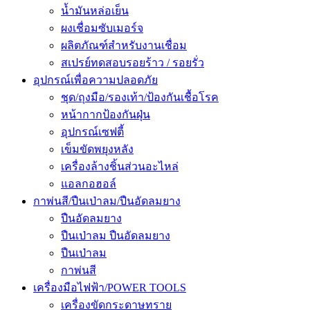
น้ำมันหล่อเย็น
ผงเชื่อมซับเมอร์จ
ผลิตภัณฑ์สำหรับงานเชื่อม
สเปรย์ทดสอบรอยร้าว / รอยรั่ว
อุปกรณ์เพื่อความปลอดภัย
ชุด/ถุงมือ/รองเท้า/ป้องกันเชื้อโรค
หน้ากากป้องกันฝุ่น
อุปกรณ์เซฟตี้
เข็มขัดพยุงหลัง
เครื่องล้างชิ้นส่วนอะไหล่
แอลกอฮอล์
กาพ่นสี/ปืนเป่าลม/ปืนอัดลมยาง
ปืนอัดลมยาง
ปืนเป่าลม ปืนอัดลมยาง
ปืนเป่าลม
กาพ่นสี
เครื่องมือไฟฟ้า/POWER TOOLS
เครื่องขัดกระดาษทราย