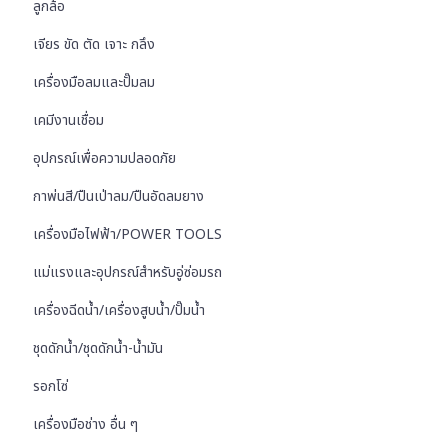
ลูกล้อ
เจียร ขัด ตัด เจาะ กลึง
เครื่องมือลมและปั๊มลม
เคมีงานเชื่อม
อุปกรณ์เพื่อความปลอดภัย
กาพ่นสี/ปืนเป่าลม/ปืนอัดลมยาง
เครื่องมือไฟฟ้า/POWER TOOLS
แม่แรงและอุปกรณ์สำหรับอู่ซ่อมรถ
เครื่องฉีดน้ำ/เครื่องสูบน้ำ/ปั๊มน้ำ
ชุดดักน้ำ/ชุดดักน้ำ-น้ำมัน
รอกโซ่
เครื่องมือช่าง อื่น ๆ