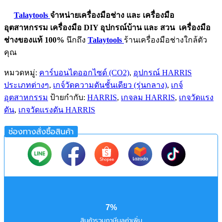
Talaytools
จำหน่ายเครื่องมือช่าง และ
เครื่องมือ
อุตสาหกรรม
เครื่องมือ DIY อุปกรณ์บ้าน และ สวน
เครื่องมือ
ช่างของแท้ 100%
นึกถึง
Talaytools
ร้านเครื่องมือช่างใกล้ตัว
คุณ
หมวดหมู่:
คาร์บอนไดออกไซด์ (CO2)
,
อุปกรณ์ HARRIS
ประเภทต่างๆ
,
เกจ์วัดความดันชั้นเดียว (รุ่นกลาง)
,
เกจ์
อุตสาหกรรม
ป้ายกำกับ:
HARRIS
,
เกจลม HARRIS
,
เกจวัดแรง
ดัน
,
เกจวัดแรงดัน HARRIS
ช่องทางสั่งซื้อสินค้า
7%
สินค้ารวมภาษีมูลค่าเพิ่ม