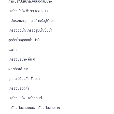
กาพ่นสี/ปืนเป่าลม/ปืนอัดลมยาง
เครื่องมือไฟฟ้า/POWER TOOLS
แม่แรงและอุปกรณ์สำหรับอู่ซ่อมรถ
เครื่องฉีดน้ำ/เครื่องสูบน้ำ/ปั๊มน้ำ
ชุดดักน้ำ/ชุดดักน้ำ-น้ำมัน
รอกโซ่
เครื่องมือช่าง อื่น ๆ
ผลิตภัณฑ์ 3M
อุปกรณ์ป้องกันเชื้อโรค
เครื่องมือวัดค่า
เครื่องปั่นไฟ เครื่องยนต์
เครื่องตัดตามแบบ/เครื่องตัดตามราง