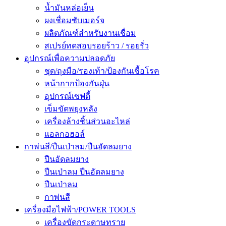
น้ำมันหล่อเย็น
ผงเชื่อมซับเมอร์จ
ผลิตภัณฑ์สำหรับงานเชื่อม
สเปรย์ทดสอบรอยร้าว / รอยรั่ว
อุปกรณ์เพื่อความปลอดภัย
ชุด/ถุงมือ/รองเท้า/ป้องกันเชื้อโรค
หน้ากากป้องกันฝุ่น
อุปกรณ์เซฟตี้
เข็มขัดพยุงหลัง
เครื่องล้างชิ้นส่วนอะไหล่
แอลกอฮอล์
กาพ่นสี/ปืนเป่าลม/ปืนอัดลมยาง
ปืนอัดลมยาง
ปืนเป่าลม ปืนอัดลมยาง
ปืนเป่าลม
กาพ่นสี
เครื่องมือไฟฟ้า/POWER TOOLS
เครื่องขัดกระดาษทราย