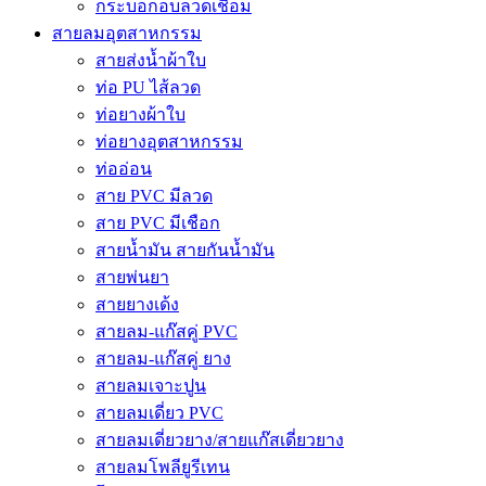
กระบอกอบลวดเชื่อม
สายลมอุตสาหกรรม
สายส่งน้ำผ้าใบ
ท่อ PU ไส้ลวด
ท่อยางผ้าใบ
ท่อยางอุตสาหกรรม
ท่ออ่อน
สาย PVC มีลวด
สาย PVC มีเชือก
สายน้ำมัน สายกันน้ำมัน
สายพ่นยา
สายยางเด้ง
สายลม-แก๊สคู่ PVC
สายลม-แก๊สคู่ ยาง
สายลมเจาะปูน
สายลมเดี่ยว PVC
สายลมเดี่ยวยาง/สายแก๊สเดี่ยวยาง
สายลมโพลียูรีเทน