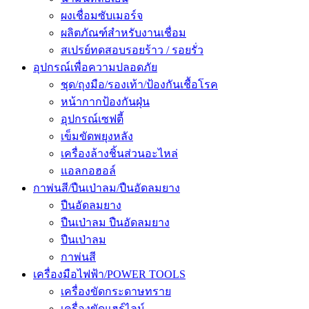
ผงเชื่อมซับเมอร์จ
ผลิตภัณฑ์สำหรับงานเชื่อม
สเปรย์ทดสอบรอยร้าว / รอยรั่ว
อุปกรณ์เพื่อความปลอดภัย
ชุด/ถุงมือ/รองเท้า/ป้องกันเชื้อโรค
หน้ากากป้องกันฝุ่น
อุปกรณ์เซฟตี้
เข็มขัดพยุงหลัง
เครื่องล้างชิ้นส่วนอะไหล่
แอลกอฮอล์
กาพ่นสี/ปืนเป่าลม/ปืนอัดลมยาง
ปืนอัดลมยาง
ปืนเป่าลม ปืนอัดลมยาง
ปืนเป่าลม
กาพ่นสี
เครื่องมือไฟฟ้า/POWER TOOLS
เครื่องขัดกระดาษทราย
เครื่องขัดแฮร์ไลน์