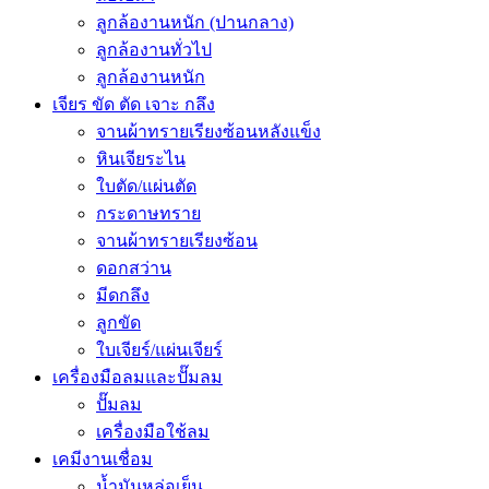
ลูกล้องานหนัก (ปานกลาง)
ลูกล้องานทั่วไป
ลูกล้องานหนัก
เจียร ขัด ตัด เจาะ กลึง
จานผ้าทรายเรียงซ้อนหลังแข็ง
หินเจียระไน
ใบตัด/แผ่นตัด
กระดาษทราย
จานผ้าทรายเรียงซ้อน
ดอกสว่าน
มีดกลึง
ลูกขัด
ใบเจียร์/แผ่นเจียร์
เครื่องมือลมและปั๊มลม
ปั๊มลม
เครื่องมือใช้ลม
เคมีงานเชื่อม
น้ำมันหล่อเย็น