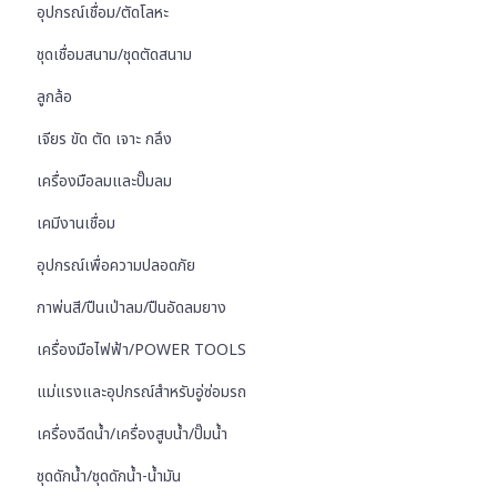
อุปกรณ์เชื่อม/ตัดโลหะ
ชุดเชื่อมสนาม/ชุดตัดสนาม
ลูกล้อ
เจียร ขัด ตัด เจาะ กลึง
เครื่องมือลมและปั๊มลม
เคมีงานเชื่อม
อุปกรณ์เพื่อความปลอดภัย
กาพ่นสี/ปืนเป่าลม/ปืนอัดลมยาง
เครื่องมือไฟฟ้า/POWER TOOLS
แม่แรงและอุปกรณ์สำหรับอู่ซ่อมรถ
เครื่องฉีดน้ำ/เครื่องสูบน้ำ/ปั๊มน้ำ
ชุดดักน้ำ/ชุดดักน้ำ-น้ำมัน