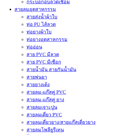
กระบอกอบลวดเชื่อม
สายลมอุตสาหกรรม
สายส่งน้ำผ้าใบ
ท่อ PU ไส้ลวด
ท่อยางผ้าใบ
ท่อยางอุตสาหกรรม
ท่ออ่อน
สาย PVC มีลวด
สาย PVC มีเชือก
สายน้ำมัน สายกันน้ำมัน
สายพ่นยา
สายยางเด้ง
สายลม-แก๊สคู่ PVC
สายลม-แก๊สคู่ ยาง
สายลมเจาะปูน
สายลมเดี่ยว PVC
สายลมเดี่ยวยาง/สายแก๊สเดี่ยวยาง
สายลมโพลียูรีเทน