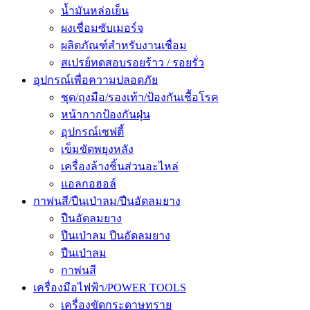
น้ำมันหล่อเย็น
ผงเชื่อมซับเมอร์จ
ผลิตภัณฑ์สำหรับงานเชื่อม
สเปรย์ทดสอบรอยร้าว / รอยรั่ว
อุปกรณ์เพื่อความปลอดภัย
ชุด/ถุงมือ/รองเท้า/ป้องกันเชื้อโรค
หน้ากากป้องกันฝุ่น
อุปกรณ์เซฟตี้
เข็มขัดพยุงหลัง
เครื่องล้างชิ้นส่วนอะไหล่
แอลกอฮอล์
กาพ่นสี/ปืนเป่าลม/ปืนอัดลมยาง
ปืนอัดลมยาง
ปืนเป่าลม ปืนอัดลมยาง
ปืนเป่าลม
กาพ่นสี
เครื่องมือไฟฟ้า/POWER TOOLS
เครื่องขัดกระดาษทราย