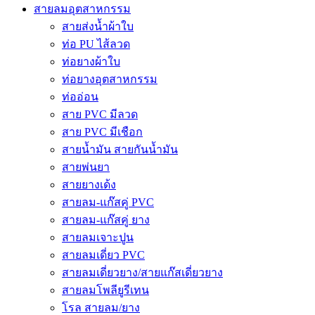
สายลมอุตสาหกรรม
สายส่งน้ำผ้าใบ
ท่อ PU ไส้ลวด
ท่อยางผ้าใบ
ท่อยางอุตสาหกรรม
ท่ออ่อน
สาย PVC มีลวด
สาย PVC มีเชือก
สายน้ำมัน สายกันน้ำมัน
สายพ่นยา
สายยางเด้ง
สายลม-แก๊สคู่ PVC
สายลม-แก๊สคู่ ยาง
สายลมเจาะปูน
สายลมเดี่ยว PVC
สายลมเดี่ยวยาง/สายแก๊สเดี่ยวยาง
สายลมโพลียูรีเทน
โรล สายลม/ยาง