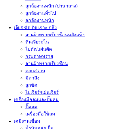
ลูกล้องานหนัก (ปานกลาง)
ลูกล้องานทั่วไป
ลูกล้องานหนัก
เจียร ขัด ตัด เจาะ กลึง
จานผ้าทรายเรียงซ้อนหลังแข็ง
หินเจียระไน
ใบตัด/แผ่นตัด
กระดาษทราย
จานผ้าทรายเรียงซ้อน
ดอกสว่าน
มีดกลึง
ลูกขัด
ใบเจียร์/แผ่นเจียร์
เครื่องมือลมและปั๊มลม
ปั๊มลม
เครื่องมือใช้ลม
เคมีงานเชื่อม
น้ำมันหล่อเย็น