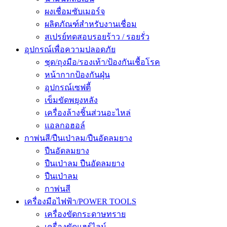
ผงเชื่อมซับเมอร์จ
ผลิตภัณฑ์สำหรับงานเชื่อม
สเปรย์ทดสอบรอยร้าว / รอยรั่ว
อุปกรณ์เพื่อความปลอดภัย
ชุด/ถุงมือ/รองเท้า/ป้องกันเชื้อโรค
หน้ากากป้องกันฝุ่น
อุปกรณ์เซฟตี้
เข็มขัดพยุงหลัง
เครื่องล้างชิ้นส่วนอะไหล่
แอลกอฮอล์
กาพ่นสี/ปืนเป่าลม/ปืนอัดลมยาง
ปืนอัดลมยาง
ปืนเป่าลม ปืนอัดลมยาง
ปืนเป่าลม
กาพ่นสี
เครื่องมือไฟฟ้า/POWER TOOLS
เครื่องขัดกระดาษทราย
เครื่องขัดแฮร์ไลน์