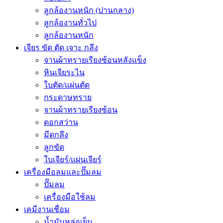
ลูกล้องานหนัก (ปานกลาง)
ลูกล้องานทั่วไป
ลูกล้องานหนัก
เจียร ขัด ตัด เจาะ กลึง
จานผ้าทรายเรียงซ้อนหลังแข็ง
หินเจียระไน
ใบตัด/แผ่นตัด
กระดาษทราย
จานผ้าทรายเรียงซ้อน
ดอกสว่าน
มีดกลึง
ลูกขัด
ใบเจียร์/แผ่นเจียร์
เครื่องมือลมและปั๊มลม
ปั๊มลม
เครื่องมือใช้ลม
เคมีงานเชื่อม
น้ำมันหล่อเย็น