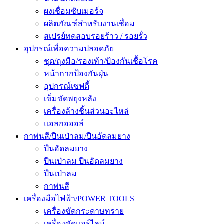
ผงเชื่อมซับเมอร์จ
ผลิตภัณฑ์สำหรับงานเชื่อม
สเปรย์ทดสอบรอยร้าว / รอยรั่ว
อุปกรณ์เพื่อความปลอดภัย
ชุด/ถุงมือ/รองเท้า/ป้องกันเชื้อโรค
หน้ากากป้องกันฝุ่น
อุปกรณ์เซฟตี้
เข็มขัดพยุงหลัง
เครื่องล้างชิ้นส่วนอะไหล่
แอลกอฮอล์
กาพ่นสี/ปืนเป่าลม/ปืนอัดลมยาง
ปืนอัดลมยาง
ปืนเป่าลม ปืนอัดลมยาง
ปืนเป่าลม
กาพ่นสี
เครื่องมือไฟฟ้า/POWER TOOLS
เครื่องขัดกระดาษทราย
เครื่องขัดแฮร์ไลน์