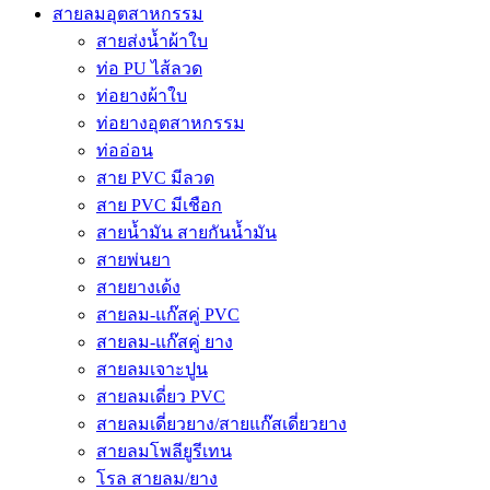
สายลมอุตสาหกรรม
สายส่งน้ำผ้าใบ
ท่อ PU ไส้ลวด
ท่อยางผ้าใบ
ท่อยางอุตสาหกรรม
ท่ออ่อน
สาย PVC มีลวด
สาย PVC มีเชือก
สายน้ำมัน สายกันน้ำมัน
สายพ่นยา
สายยางเด้ง
สายลม-แก๊สคู่ PVC
สายลม-แก๊สคู่ ยาง
สายลมเจาะปูน
สายลมเดี่ยว PVC
สายลมเดี่ยวยาง/สายแก๊สเดี่ยวยาง
สายลมโพลียูรีเทน
โรล สายลม/ยาง