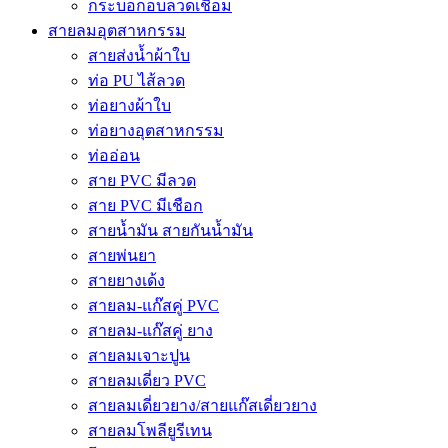
กระบอกอบลวดเชื่อม
สายลมอุตสาหกรรม
สายส่งน้ำผ้าใบ
ท่อ PU ไส้ลวด
ท่อยางผ้าใบ
ท่อยางอุตสาหกรรม
ท่ออ่อน
สาย PVC มีลวด
สาย PVC มีเชือก
สายน้ำมัน สายกันน้ำมัน
สายพ่นยา
สายยางเด้ง
สายลม-แก๊สคู่ PVC
สายลม-แก๊สคู่ ยาง
สายลมเจาะปูน
สายลมเดี่ยว PVC
สายลมเดี่ยวยาง/สายแก๊สเดี่ยวยาง
สายลมโพลียูรีเทน