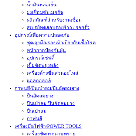
น้ำมันหล่อเย็น
ผงเชื่อมซับเมอร์จ
ผลิตภัณฑ์สำหรับงานเชื่อม
สเปรย์ทดสอบรอยร้าว / รอยรั่ว
อุปกรณ์เพื่อความปลอดภัย
ชุด/ถุงมือ/รองเท้า/ป้องกันเชื้อโรค
หน้ากากป้องกันฝุ่น
อุปกรณ์เซฟตี้
เข็มขัดพยุงหลัง
เครื่องล้างชิ้นส่วนอะไหล่
แอลกอฮอล์
กาพ่นสี/ปืนเป่าลม/ปืนอัดลมยาง
ปืนอัดลมยาง
ปืนเป่าลม ปืนอัดลมยาง
ปืนเป่าลม
กาพ่นสี
เครื่องมือไฟฟ้า/POWER TOOLS
เครื่องขัดกระดาษทราย