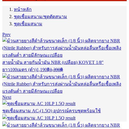
หน้าหลัก
ชุดเชื่อมสนาม/ชุดตัดสนาม
ชุดเชื่อมสนาม
Prev
สายน้ำมัน สายกันน้ำมัน NBR (เปลือย) KOVET 1/8″
Current
Original
ยาว100เมตร (ดำ)
1,190
฿
1,390
฿
price
price
is:
was:
1,190฿.
1,390฿.
Next
ชุดเชื่อมสนาม AC-(1.5Q) อุปกรณ์ครบชุดพร้อมใช้