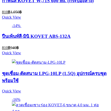
กาพ่นสี KOVET W-71S 600 ml. (กระป๋องล่าง)
Current
Original
810
฿
1,050
฿
price
price
Quick View
is:
was:
810฿.
1,050฿.
-14%
ปืนเพ้นท์สี-มินิ KOVET ABS-132A
Current
Original
810
฿
940
฿
price
price
Quick View
is:
was:
810฿.
940฿.
ชุดเชื่อม-ตัดสนาม LPG-10LP (1.5Q) อุปกรณ์ครบชุด
พร้อมใช้
Quick View
-16%