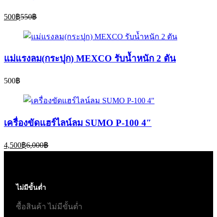
Current
Original
500
฿
550
฿
price
price
is:
was:
500฿.
550฿.
แม่แรงลม(กระปุก) MEXCO รับน้ำหนัก 2 ตัน
500
฿
เครื่องขัดแฮร์ไลน์ลม SUMO P-100 4″
Current
Original
4,500
฿
6,000
฿
price
price
is:
was:
4,500฿.
6,000฿.
ไม่มีขั้นต่ำ
ซื้อสินค้า ไม่มีขั้นต่ำ