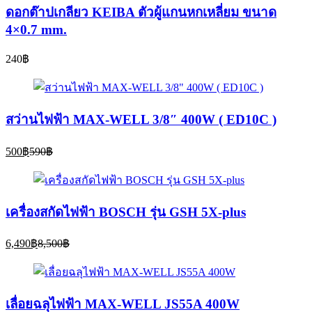
ดอกต๊าปเกลียว KEIBA ตัวผู้แกนหกเหลี่ยม ขนาด
4×0.7 mm.
240
฿
สว่านไฟฟ้า MAX-WELL 3/8″ 400W ( ED10C )
Current
Original
500
฿
590
฿
price
price
is:
was:
500฿.
590฿.
เครื่องสกัดไฟฟ้า BOSCH รุ่น GSH 5X-plus
Current
Original
6,490
฿
8,500
฿
price
price
is:
was:
6,490฿.
8,500฿.
เลื่อยฉลุไฟฟ้า MAX-WELL JS55A 400W