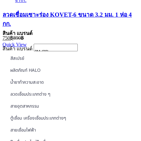
ลวดเชื่อมเซาะร่อง KOVET-6 ขนาด 3.2 มม. 1 ห่อ 4
กก.
สินค้า แบรนด์
Current
Original
750
฿
890
฿
price
price
Quick View
is:
was:
สินค้า แบรนด์
750฿.
890฿.
สีสเปรย์
ผลิตภัณฑ์ HALO
น้ำยาทำความสะอาด
ลวดเชื่อมประเภทต่าง ๆ
สายอุตสาหกรรม
ตู้เชื่อม เครื่องเชื่อมประเภทต่างๆ
สายเชื่อมไฟฟ้า