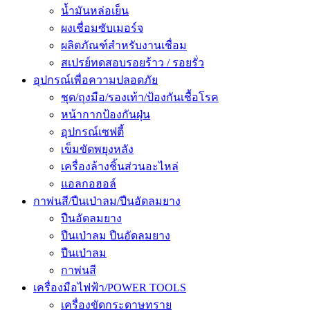
น้ำมันหล่อเย็น
ผงเชื่อมซับเมอร์จ
ผลิตภัณฑ์สำหรับงานเชื่อม
สเปรย์ทดสอบรอยร้าว / รอยรั่ว
อุปกรณ์เพื่อความปลอดภัย
ชุด/ถุงมือ/รองเท้า/ป้องกันเชื้อโรค
หน้ากากป้องกันฝุ่น
อุปกรณ์เซฟตี้
เข็มขัดพยุงหลัง
เครื่องล้างชิ้นส่วนอะไหล่
แอลกอฮอล์
กาพ่นสี/ปืนเป่าลม/ปืนอัดลมยาง
ปืนอัดลมยาง
ปืนเป่าลม ปืนอัดลมยาง
ปืนเป่าลม
กาพ่นสี
เครื่องมือไฟฟ้า/POWER TOOLS
เครื่องขัดกระดาษทราย