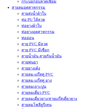
กระบอกอบลวดเชื่อม
สายลมอุตสาหกรรม
สายส่งน้ำผ้าใบ
ท่อ PU ไส้ลวด
ท่อยางผ้าใบ
ท่อยางอุตสาหกรรม
ท่ออ่อน
สาย PVC มีลวด
สาย PVC มีเชือก
สายน้ำมัน สายกันน้ำมัน
สายพ่นยา
สายยางเด้ง
สายลม-แก๊สคู่ PVC
สายลม-แก๊สคู่ ยาง
สายลมเจาะปูน
สายลมเดี่ยว PVC
สายลมเดี่ยวยาง/สายแก๊สเดี่ยวยาง
สายลมโพลียูรีเทน