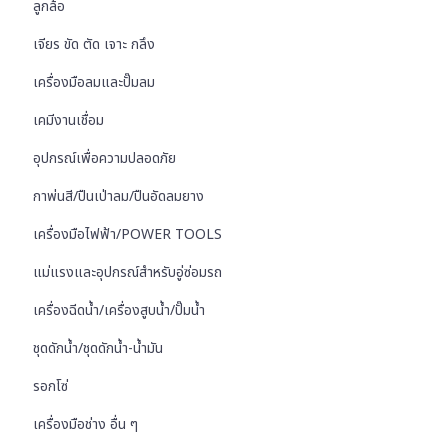
ลูกล้อ
เจียร ขัด ตัด เจาะ กลึง
เครื่องมือลมและปั๊มลม
เคมีงานเชื่อม
อุปกรณ์เพื่อความปลอดภัย
กาพ่นสี/ปืนเป่าลม/ปืนอัดลมยาง
เครื่องมือไฟฟ้า/POWER TOOLS
แม่แรงและอุปกรณ์สำหรับอู่ซ่อมรถ
เครื่องฉีดน้ำ/เครื่องสูบน้ำ/ปั๊มน้ำ
ชุดดักน้ำ/ชุดดักน้ำ-น้ำมัน
รอกโซ่
เครื่องมือช่าง อื่น ๆ