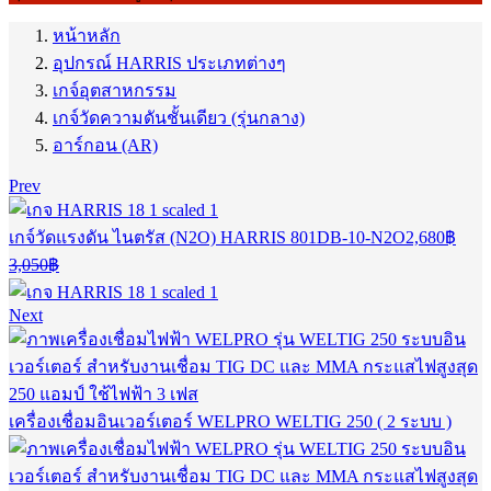
หน้าหลัก
อุปกรณ์ HARRIS ประเภทต่างๆ
เกจ์อุตสาหกรรม
เกจ์วัดความดันชั้นเดียว (รุ่นกลาง)
อาร์กอน (AR)
Prev
เกจ์วัดแรงดัน ไนตรัส (N2O) HARRIS 801DB-10-N2O
2,680
฿
Current
Original
3,050
฿
price
price
is:
was:
Next
2,680฿.
3,050฿.
เครื่องเชื่อมอินเวอร์เตอร์ WELPRO WELTIG 250 ( 2 ระบบ )