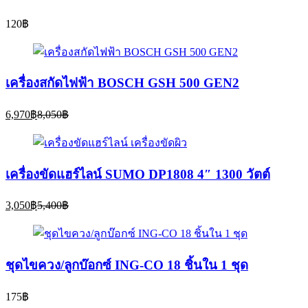
120
฿
เครื่องสกัดไฟฟ้า BOSCH GSH 500 GEN2
Current
Original
6,970
฿
8,050
฿
price
price
is:
was:
6,970฿.
8,050฿.
เครื่องขัดแฮร์ไลน์ SUMO DP1808 4″ 1300 วัตต์
Current
Original
3,050
฿
5,400
฿
price
price
is:
was:
3,050฿.
5,400฿.
ชุดไขควง/ลูกบ๊อกซ์ ING-CO 18 ชิ้นใน 1 ชุด
175
฿