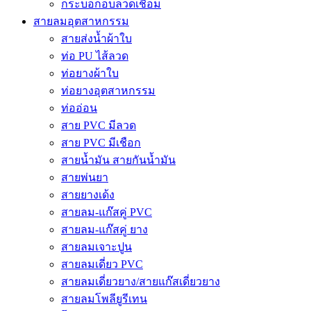
กระบอกอบลวดเชื่อม
สายลมอุตสาหกรรม
สายส่งน้ำผ้าใบ
ท่อ PU ไส้ลวด
ท่อยางผ้าใบ
ท่อยางอุตสาหกรรม
ท่ออ่อน
สาย PVC มีลวด
สาย PVC มีเชือก
สายน้ำมัน สายกันน้ำมัน
สายพ่นยา
สายยางเด้ง
สายลม-แก๊สคู่ PVC
สายลม-แก๊สคู่ ยาง
สายลมเจาะปูน
สายลมเดี่ยว PVC
สายลมเดี่ยวยาง/สายแก๊สเดี่ยวยาง
สายลมโพลียูรีเทน