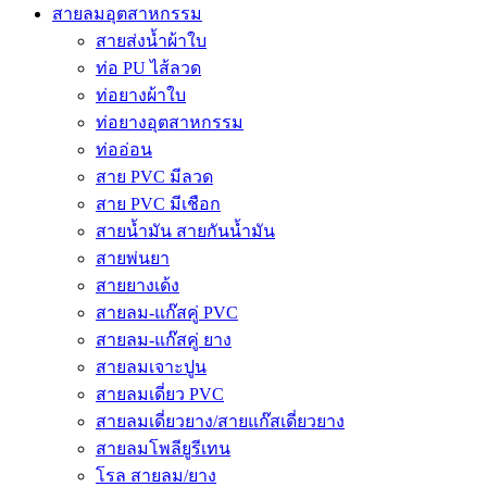
สายลมอุตสาหกรรม
สายส่งน้ำผ้าใบ
ท่อ PU ไส้ลวด
ท่อยางผ้าใบ
ท่อยางอุตสาหกรรม
ท่ออ่อน
สาย PVC มีลวด
สาย PVC มีเชือก
สายน้ำมัน สายกันน้ำมัน
สายพ่นยา
สายยางเด้ง
สายลม-แก๊สคู่ PVC
สายลม-แก๊สคู่ ยาง
สายลมเจาะปูน
สายลมเดี่ยว PVC
สายลมเดี่ยวยาง/สายแก๊สเดี่ยวยาง
สายลมโพลียูรีเทน
โรล สายลม/ยาง