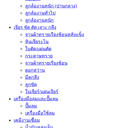
ลูกล้องานหนัก (ปานกลาง)
ลูกล้องานทั่วไป
ลูกล้องานหนัก
เจียร ขัด ตัด เจาะ กลึง
จานผ้าทรายเรียงซ้อนหลังแข็ง
หินเจียระไน
ใบตัด/แผ่นตัด
กระดาษทราย
จานผ้าทรายเรียงซ้อน
ดอกสว่าน
มีดกลึง
ลูกขัด
ใบเจียร์/แผ่นเจียร์
เครื่องมือลมและปั๊มลม
ปั๊มลม
เครื่องมือใช้ลม
เคมีงานเชื่อม
น้ำมันหล่อเย็น