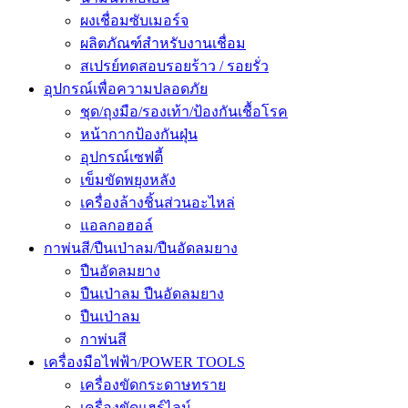
ผงเชื่อมซับเมอร์จ
ผลิตภัณฑ์สำหรับงานเชื่อม
สเปรย์ทดสอบรอยร้าว / รอยรั่ว
อุปกรณ์เพื่อความปลอดภัย
ชุด/ถุงมือ/รองเท้า/ป้องกันเชื้อโรค
หน้ากากป้องกันฝุ่น
อุปกรณ์เซฟตี้
เข็มขัดพยุงหลัง
เครื่องล้างชิ้นส่วนอะไหล่
แอลกอฮอล์
กาพ่นสี/ปืนเป่าลม/ปืนอัดลมยาง
ปืนอัดลมยาง
ปืนเป่าลม ปืนอัดลมยาง
ปืนเป่าลม
กาพ่นสี
เครื่องมือไฟฟ้า/POWER TOOLS
เครื่องขัดกระดาษทราย
เครื่องขัดแฮร์ไลน์