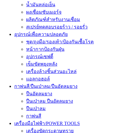
น้ำมันหล่อเย็น
ผงเชื่อมซับเมอร์จ
ผลิตภัณฑ์สำหรับงานเชื่อม
สเปรย์ทดสอบรอยร้าว / รอยรั่ว
อุปกรณ์เพื่อความปลอดภัย
ชุด/ถุงมือ/รองเท้า/ป้องกันเชื้อโรค
หน้ากากป้องกันฝุ่น
อุปกรณ์เซฟตี้
เข็มขัดพยุงหลัง
เครื่องล้างชิ้นส่วนอะไหล่
แอลกอฮอล์
กาพ่นสี/ปืนเป่าลม/ปืนอัดลมยาง
ปืนอัดลมยาง
ปืนเป่าลม ปืนอัดลมยาง
ปืนเป่าลม
กาพ่นสี
เครื่องมือไฟฟ้า/POWER TOOLS
เครื่องขัดกระดาษทราย