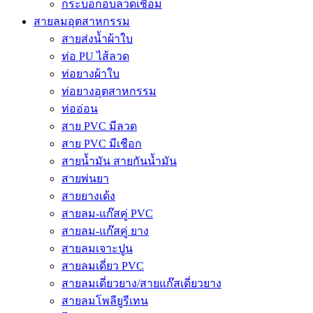
กระบอกอบลวดเชื่อม
สายลมอุตสาหกรรม
สายส่งน้ำผ้าใบ
ท่อ PU ไส้ลวด
ท่อยางผ้าใบ
ท่อยางอุตสาหกรรม
ท่ออ่อน
สาย PVC มีลวด
สาย PVC มีเชือก
สายน้ำมัน สายกันน้ำมัน
สายพ่นยา
สายยางเด้ง
สายลม-แก๊สคู่ PVC
สายลม-แก๊สคู่ ยาง
สายลมเจาะปูน
สายลมเดี่ยว PVC
สายลมเดี่ยวยาง/สายแก๊สเดี่ยวยาง
สายลมโพลียูรีเทน