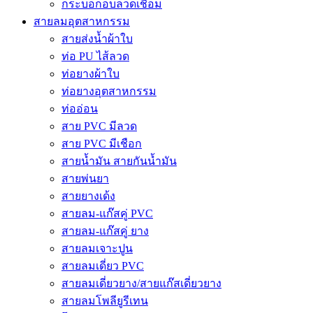
กระบอกอบลวดเชื่อม
สายลมอุตสาหกรรม
สายส่งน้ำผ้าใบ
ท่อ PU ไส้ลวด
ท่อยางผ้าใบ
ท่อยางอุตสาหกรรม
ท่ออ่อน
สาย PVC มีลวด
สาย PVC มีเชือก
สายน้ำมัน สายกันน้ำมัน
สายพ่นยา
สายยางเด้ง
สายลม-แก๊สคู่ PVC
สายลม-แก๊สคู่ ยาง
สายลมเจาะปูน
สายลมเดี่ยว PVC
สายลมเดี่ยวยาง/สายแก๊สเดี่ยวยาง
สายลมโพลียูรีเทน