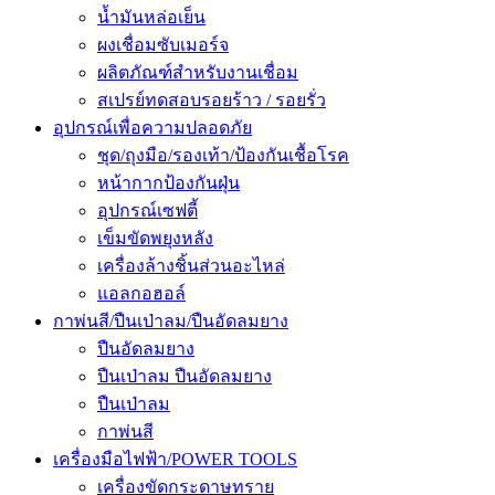
น้ำมันหล่อเย็น
ผงเชื่อมซับเมอร์จ
ผลิตภัณฑ์สำหรับงานเชื่อม
สเปรย์ทดสอบรอยร้าว / รอยรั่ว
อุปกรณ์เพื่อความปลอดภัย
ชุด/ถุงมือ/รองเท้า/ป้องกันเชื้อโรค
หน้ากากป้องกันฝุ่น
อุปกรณ์เซฟตี้
เข็มขัดพยุงหลัง
เครื่องล้างชิ้นส่วนอะไหล่
แอลกอฮอล์
กาพ่นสี/ปืนเป่าลม/ปืนอัดลมยาง
ปืนอัดลมยาง
ปืนเป่าลม ปืนอัดลมยาง
ปืนเป่าลม
กาพ่นสี
เครื่องมือไฟฟ้า/POWER TOOLS
เครื่องขัดกระดาษทราย