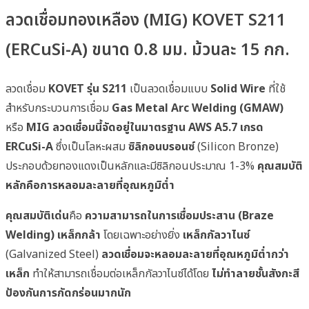
ลวดเชื่อมทองเหลือง (MIG) KOVET S211
(ERCuSi-A) ขนาด 0.8 มม. ม้วนละ 15 กก.
ลวดเชื่อม
KOVET รุ่น S211
เป็นลวดเชื่อมแบบ
Solid Wire
ที่ใช้
สำหรับกระบวนการเชื่อม
Gas Metal Arc Welding (GMAW)
หรือ
MIG
ลวดเชื่อมนี้จัดอยู่ในมาตรฐาน AWS A5.7 เกรด
ERCuSi-A
ซึ่งเป็นโลหะผสม
ซิลิกอนบรอนซ์
(Silicon Bronze)
ประกอบด้วยทองแดงเป็นหลักและมีซิลิกอนประมาณ 1-3%
คุณสมบัติ
หลักคือการหลอมละลายที่อุณหภูมิต่ำ
คุณสมบัติเด่น
คือ
ความสามารถในการเชื่อมประสาน (Braze
Welding) เหล็กกล้า
โดยเฉพาะอย่างยิ่ง
เหล็กกัลวาไนซ์
(Galvanized Steel)
ลวดเชื่อมจะหลอมละลายที่อุณหภูมิต่ำกว่า
เหล็ก
ทำให้สามารถเชื่อมต่อเหล็กกัลวาไนซ์ได้โดย
ไม่ทำลายชั้นสังกะสี
ป้องกันการกัดกร่อนมากนัก