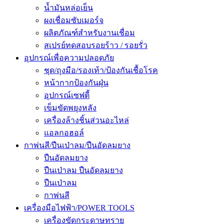
น้ำมันหล่อเย็น
ผงเชื่อมซับเมอร์จ
ผลิตภัณฑ์สำหรับงานเชื่อม
สเปรย์ทดสอบรอยร้าว / รอยรั่ว
อุปกรณ์เพื่อความปลอดภัย
ชุด/ถุงมือ/รองเท้า/ป้องกันเชื้อโรค
หน้ากากป้องกันฝุ่น
อุปกรณ์เซฟตี้
เข็มขัดพยุงหลัง
เครื่องล้างชิ้นส่วนอะไหล่
แอลกอฮอล์
กาพ่นสี/ปืนเป่าลม/ปืนอัดลมยาง
ปืนอัดลมยาง
ปืนเป่าลม ปืนอัดลมยาง
ปืนเป่าลม
กาพ่นสี
เครื่องมือไฟฟ้า/POWER TOOLS
เครื่องขัดกระดาษทราย