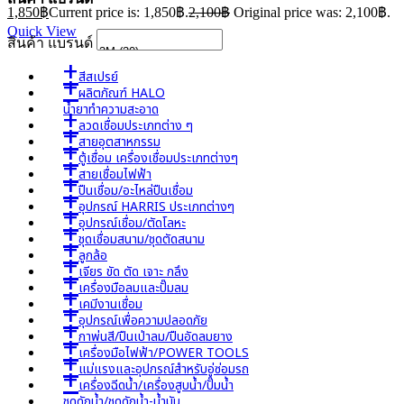
1,850
฿
Current price is: 1,850฿.
2,100
฿
Original price was: 2,100฿.
Quick View
สินค้า แบรนด์
+
สีสเปรย์
+
ผลิตภัณฑ์ HALO
น้ำยาทำความสะอาด
+
ลวดเชื่อมประเภทต่าง ๆ
+
สายอุตสาหกรรม
+
ตู้เชื่อม เครื่องเชื่อมประเภทต่างๆ
+
สายเชื่อมไฟฟ้า
+
ปืนเชื่อม/อะไหล่ปืนเชื่อม
+
อุปกรณ์ HARRIS ประเภทต่างๆ
+
อุปกรณ์เชื่อม/ตัดโลหะ
+
ชุดเชื่อมสนาม/ชุดตัดสนาม
+
ลูกล้อ
+
เจียร ขัด ตัด เจาะ กลึง
+
เครื่องมือลมและปั๊มลม
+
เคมีงานเชื่อม
+
อุปกรณ์เพื่อความปลอดภัย
+
กาพ่นสี/ปืนเป่าลม/ปืนอัดลมยาง
+
เครื่องมือไฟฟ้า/POWER TOOLS
+
แม่แรงและอุปกรณ์สำหรับอู่ซ่อมรถ
+
เครื่องฉีดน้ำ/เครื่องสูบน้ำ/ปั๊มน้ำ
ชุดดักน้ำ/ชุดดักน้ำ-น้ำมัน