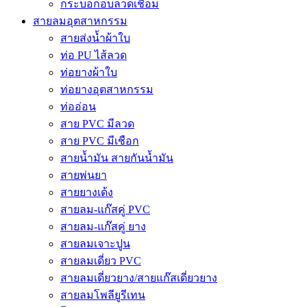
กระบอกอบลวดเชื่อม
สายลมอุตสาหกรรม
สายส่งน้ำผ้าใบ
ท่อ PU ไส้ลวด
ท่อยางผ้าใบ
ท่อยางอุตสาหกรรม
ท่ออ่อน
สาย PVC มีลวด
สาย PVC มีเชือก
สายน้ำมัน สายกันน้ำมัน
สายพ่นยา
สายยางเด้ง
สายลม-แก๊สคู่ PVC
สายลม-แก๊สคู่ ยาง
สายลมเจาะปูน
สายลมเดี่ยว PVC
สายลมเดี่ยวยาง/สายแก๊สเดี่ยวยาง
สายลมโพลียูรีเทน