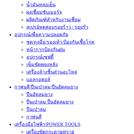
น้ำมันหล่อเย็น
ผงเชื่อมซับเมอร์จ
ผลิตภัณฑ์สำหรับงานเชื่อม
สเปรย์ทดสอบรอยร้าว / รอยรั่ว
อุปกรณ์เพื่อความปลอดภัย
ชุด/ถุงมือ/รองเท้า/ป้องกันเชื้อโรค
หน้ากากป้องกันฝุ่น
อุปกรณ์เซฟตี้
เข็มขัดพยุงหลัง
เครื่องล้างชิ้นส่วนอะไหล่
แอลกอฮอล์
กาพ่นสี/ปืนเป่าลม/ปืนอัดลมยาง
ปืนอัดลมยาง
ปืนเป่าลม ปืนอัดลมยาง
ปืนเป่าลม
กาพ่นสี
เครื่องมือไฟฟ้า/POWER TOOLS
เครื่องขัดกระดาษทราย