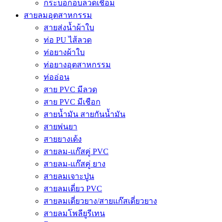
กระบอกอบลวดเชื่อม
สายลมอุตสาหกรรม
สายส่งน้ำผ้าใบ
ท่อ PU ไส้ลวด
ท่อยางผ้าใบ
ท่อยางอุตสาหกรรม
ท่ออ่อน
สาย PVC มีลวด
สาย PVC มีเชือก
สายน้ำมัน สายกันน้ำมัน
สายพ่นยา
สายยางเด้ง
สายลม-แก๊สคู่ PVC
สายลม-แก๊สคู่ ยาง
สายลมเจาะปูน
สายลมเดี่ยว PVC
สายลมเดี่ยวยาง/สายแก๊สเดี่ยวยาง
สายลมโพลียูรีเทน