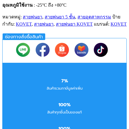
อุณหภูมิใช้งาน
: -25°C ถึง +80°C
หมวดหมู่:
สายพ่นยา
,
สายพ่นยา 5 ชั้น
,
สายอุตสาหกรรม
ป้าย
กำกับ:
KOVET
,
สายพ่นยา
,
สายพ่นยา KOVET
แบรนด์:
KOVET
ช่องทางสั่งซื้อสินค้า
7%
สินค้ารวมภาษีมูลค่าเพิ่ม
100%
สินค้าทุกชิ้นเป็นของแท้
100%