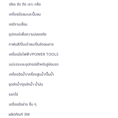
เจียร ขัด ตัด เจาะ กลึง
เครื่องมือลมและปั๊มลม
เคมีงานเชื่อม
อุปกรณ์เพื่อความปลอดภัย
กาพ่นสี/ปืนเป่าลม/ปืนอัดลมยาง
เครื่องมือไฟฟ้า/POWER TOOLS
แม่แรงและอุปกรณ์สำหรับอู่ซ่อมรถ
เครื่องฉีดน้ำ/เครื่องสูบน้ำ/ปั๊มน้ำ
ชุดดักน้ำ/ชุดดักน้ำ-น้ำมัน
รอกโซ่
เครื่องมือช่าง อื่น ๆ
ผลิตภัณฑ์ 3M