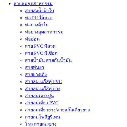
สายลมอุตสาหกรรม
สายส่งน้ำผ้าใบ
ท่อ PU ไส้ลวด
ท่อยางผ้าใบ
ท่อยางอุตสาหกรรม
ท่ออ่อน
สาย PVC มีลวด
สาย PVC มีเชือก
สายน้ำมัน สายกันน้ำมัน
สายพ่นยา
สายยางเด้ง
สายลม-แก๊สคู่ PVC
สายลม-แก๊สคู่ ยาง
สายลมเจาะปูน
สายลมเดี่ยว PVC
สายลมเดี่ยวยาง/สายแก๊สเดี่ยวยาง
สายลมโพลียูรีเทน
โรล สายลม/ยาง