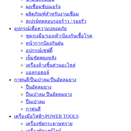
ผงเชื่อมซับเมอร์จ
ผลิตภัณฑ์สำหรับงานเชื่อม
สเปรย์ทดสอบรอยร้าว / รอยรั่ว
อุปกรณ์เพื่อความปลอดภัย
ชุด/ถุงมือ/รองเท้า/ป้องกันเชื้อโรค
หน้ากากป้องกันฝุ่น
อุปกรณ์เซฟตี้
เข็มขัดพยุงหลัง
เครื่องล้างชิ้นส่วนอะไหล่
แอลกอฮอล์
กาพ่นสี/ปืนเป่าลม/ปืนอัดลมยาง
ปืนอัดลมยาง
ปืนเป่าลม ปืนอัดลมยาง
ปืนเป่าลม
กาพ่นสี
เครื่องมือไฟฟ้า/POWER TOOLS
เครื่องขัดกระดาษทราย
เครื่องขัดแฮร์ไลน์