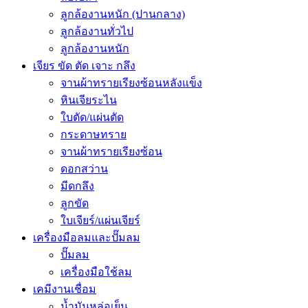
ลูกล้องานหนัก (ปานกลาง)
ลูกล้องานทั่วไป
ลูกล้องานหนัก
เจียร ขัด ตัด เจาะ กลึง
จานผ้าทรายเรียงซ้อนหลังแข็ง
หินเจียระไน
ใบตัด/แผ่นตัด
กระดาษทราย
จานผ้าทรายเรียงซ้อน
ดอกสว่าน
มีดกลึง
ลูกขัด
ใบเจียร์/แผ่นเจียร์
เครื่องมือลมและปั๊มลม
ปั๊มลม
เครื่องมือใช้ลม
เคมีงานเชื่อม
น้ำมันหล่อเย็น