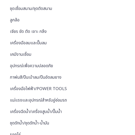
ชุดเชื่อมสนาม/ชุดตัดสนาม
ลูกล้อ
เจียร ขัด ตัด เจาะ กลึง
เครื่องมือลมและปั๊มลม
เคมีงานเชื่อม
อุปกรณ์เพื่อความปลอดภัย
กาพ่นสี/ปืนเป่าลม/ปืนอัดลมยาง
เครื่องมือไฟฟ้า/POWER TOOLS
แม่แรงและอุปกรณ์สำหรับอู่ซ่อมรถ
เครื่องฉีดน้ำ/เครื่องสูบน้ำ/ปั๊มน้ำ
ชุดดักน้ำ/ชุดดักน้ำ-น้ำมัน
รอกโซ่