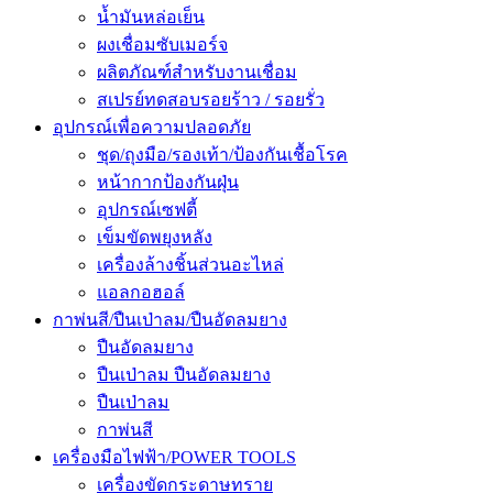
น้ำมันหล่อเย็น
ผงเชื่อมซับเมอร์จ
ผลิตภัณฑ์สำหรับงานเชื่อม
สเปรย์ทดสอบรอยร้าว / รอยรั่ว
อุปกรณ์เพื่อความปลอดภัย
ชุด/ถุงมือ/รองเท้า/ป้องกันเชื้อโรค
หน้ากากป้องกันฝุ่น
อุปกรณ์เซฟตี้
เข็มขัดพยุงหลัง
เครื่องล้างชิ้นส่วนอะไหล่
แอลกอฮอล์
กาพ่นสี/ปืนเป่าลม/ปืนอัดลมยาง
ปืนอัดลมยาง
ปืนเป่าลม ปืนอัดลมยาง
ปืนเป่าลม
กาพ่นสี
เครื่องมือไฟฟ้า/POWER TOOLS
เครื่องขัดกระดาษทราย