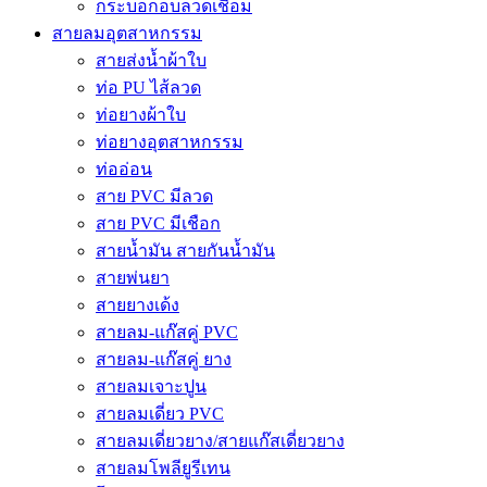
กระบอกอบลวดเชื่อม
สายลมอุตสาหกรรม
สายส่งน้ำผ้าใบ
ท่อ PU ไส้ลวด
ท่อยางผ้าใบ
ท่อยางอุตสาหกรรม
ท่ออ่อน
สาย PVC มีลวด
สาย PVC มีเชือก
สายน้ำมัน สายกันน้ำมัน
สายพ่นยา
สายยางเด้ง
สายลม-แก๊สคู่ PVC
สายลม-แก๊สคู่ ยาง
สายลมเจาะปูน
สายลมเดี่ยว PVC
สายลมเดี่ยวยาง/สายแก๊สเดี่ยวยาง
สายลมโพลียูรีเทน